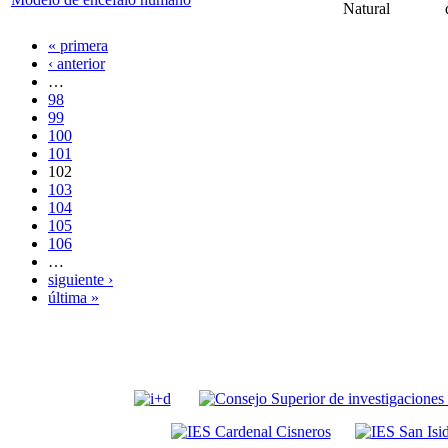
Natural
« primera
‹ anterior
…
98
99
100
101
102
103
104
105
106
…
siguiente ›
última »