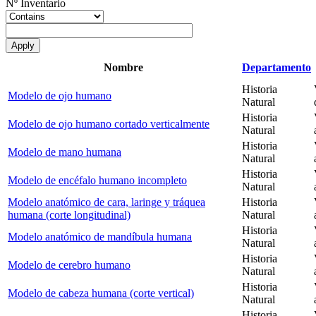
Nº Inventario
Nombre
Departamento
Historia
Modelo de ojo humano
Natural
Historia
Modelo de ojo humano cortado verticalmente
Natural
Historia
Modelo de mano humana
Natural
Historia
Modelo de encéfalo humano incompleto
Natural
Modelo anatómico de cara, laringe y tráquea
Historia
humana (corte longitudinal)
Natural
Historia
Modelo anatómico de mandíbula humana
Natural
Historia
Modelo de cerebro humano
Natural
Historia
Modelo de cabeza humana (corte vertical)
Natural
Historia