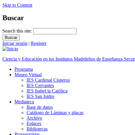
Skip to Content
Buscar
Search this site:
Iniciar sesión
|
Register
Ciencia y Educación en los Institutos Madrileños de Enseñanza Secu
Programa
Museo Virtual
IES Cardenal Cisneros
IES Cervantes
IES Isabel la Católica
IES San Isidro
Mediateca
Base de datos
Catálogo de Láminas y placas
Archivo
Enlaces
Bibliotecas
Protagonistas