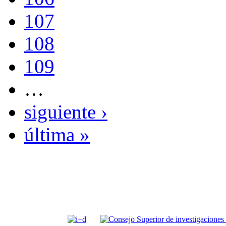
107
108
109
…
siguiente ›
última »