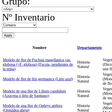
Grupo:
Nº Inventario
Nombre
Departamento
Modelo de flor de Fuchsia magellanica var.
Veget
Historia
globosa (=F. globosa) (Fucsia, pendientes de
(Dico
Natural
la reina)
una f
Veget
Historia
Modelo de flor de Iris germanica (Lirio azul)
(Mono
Natural
de flo
Veget
Modelo de una flor de Lilium candidum
Historia
(Mono
(Azucena o lirio de Santiago)
Natural
de un
Veget
Modelo de una flor de Ophrys apifera
Historia
(Mono
(Orquídea abeja)
Natural