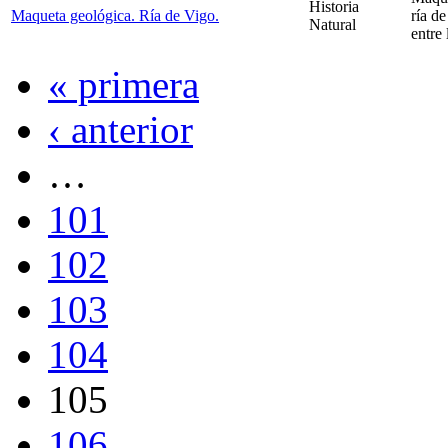
Historia
Maqueta geológica. Ría de Vigo.
ría d
Natural
entre 
« primera
‹ anterior
…
101
102
103
104
105
106