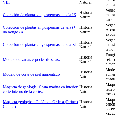
VIII
Natural
con l
Veget
Historia
Colección de plantas angiospermas de tela IX
muest
Natural
carton
Veget
Colección de plantas angiospermas de tela (+
Historia
Ascom
un hongo) X
Natural
expos
Veget
Historia
Colección de plantas angiospermas de tela XI
muest
Natural
la hoj
Fungi
Historia
Modelo de varias especies de setas.
setas
Natural
dimen
Model
Historia
Modelo de corte de piel aumentado
aumen
Natural
cuadr
Maque
Maqueta de geología. Costa marina en interior,
Historia
reliev
corte interno de la corteza.
Natural
rocos
Maque
Maqueta geológica. Cañón de Ordesa (Pirineo
Historia
cañón
Central)
Natural
obser
Maque