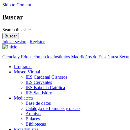
Skip to Content
Buscar
Search this site:
Iniciar sesión
|
Register
Ciencia y Educación en los Institutos Madrileños de Enseñanza Secu
Programa
Museo Virtual
IES Cardenal Cisneros
IES Cervantes
IES Isabel la Católica
IES San Isidro
Mediateca
Base de datos
Catálogo de Láminas y placas
Archivo
Enlaces
Bibliotecas
Protagonistas