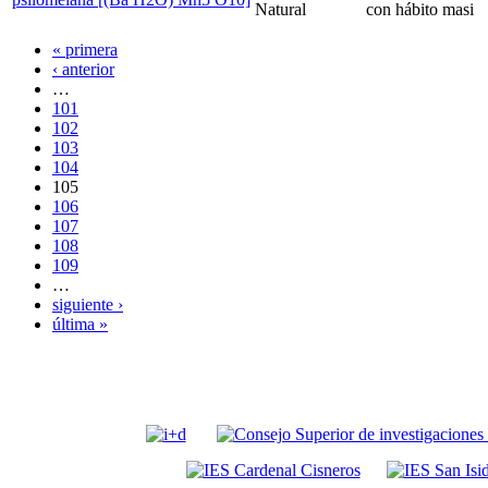
Natural
con hábito masi
« primera
‹ anterior
…
101
102
103
104
105
106
107
108
109
…
siguiente ›
última »