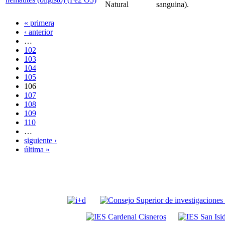
Natural
sanguina).
« primera
‹ anterior
…
102
103
104
105
106
107
108
109
110
…
siguiente ›
última »