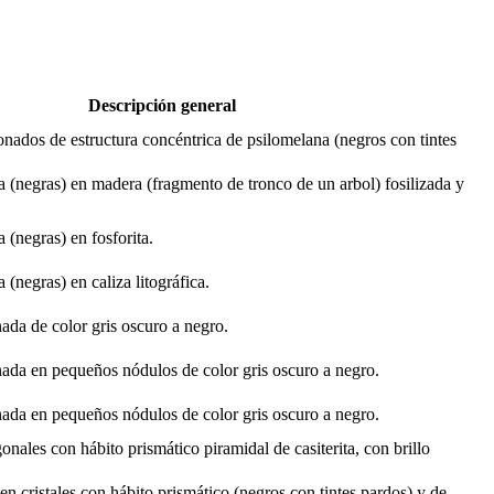
Descripción general
ados de estructura concéntrica de psilomelana (negros con tintes
ta (negras) en madera (fragmento de tronco de un arbol) fosilizada y
a (negras) en fosforita.
 (negras) en caliza litográfica.
nada de color gris oscuro a negro.
nada en pequeños nódulos de color gris oscuro a negro.
nada en pequeños nódulos de color gris oscuro a negro.
gonales con hábito prismático piramidal de casiterita, con brillo
a en cristales con hábito prismático (negros con tintes pardos) y de