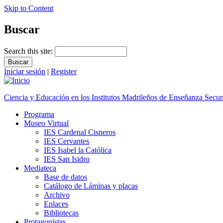
Skip to Content
Buscar
Search this site:
Iniciar sesión
|
Register
Ciencia y Educación en los Institutos Madrileños de Enseñanza Secu
Programa
Museo Virtual
IES Cardenal Cisneros
IES Cervantes
IES Isabel la Católica
IES San Isidro
Mediateca
Base de datos
Catálogo de Láminas y placas
Archivo
Enlaces
Bibliotecas
Protagonistas