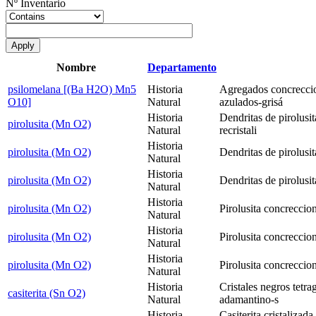
Nº Inventario
Nombre
Departamento
psilomelana [(Ba H2O) Mn5
Historia
Agregados concreccion
O10]
Natural
azulados-grisá
Historia
Dendritas de pirolusi
pirolusita (Mn O2)
Natural
recristali
Historia
pirolusita (Mn O2)
Dendritas de pirolusit
Natural
Historia
pirolusita (Mn O2)
Dendritas de pirolusita
Natural
Historia
pirolusita (Mn O2)
Pirolusita concreccio
Natural
Historia
pirolusita (Mn O2)
Pirolusita concreccio
Natural
Historia
pirolusita (Mn O2)
Pirolusita concreccio
Natural
Historia
Cristales negros tetra
casiterita (Sn O2)
Natural
adamantino-s
Historia
Casiterita cristalizad