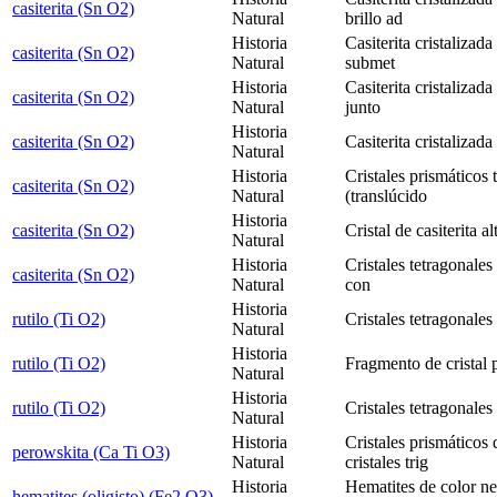
casiterita (Sn O2)
Natural
brillo ad
Historia
Casiterita cristalizad
casiterita (Sn O2)
Natural
submet
Historia
Casiterita cristalizad
casiterita (Sn O2)
Natural
junto
Historia
casiterita (Sn O2)
Casiterita cristalizad
Natural
Historia
Cristales prismáticos 
casiterita (Sn O2)
Natural
(translúcido
Historia
casiterita (Sn O2)
Cristal de casiterita a
Natural
Historia
Cristales tetragonales 
casiterita (Sn O2)
Natural
con
Historia
rutilo (Ti O2)
Cristales tetragonales
Natural
Historia
rutilo (Ti O2)
Fragmento de cristal p
Natural
Historia
rutilo (Ti O2)
Cristales tetragonales
Natural
Historia
Cristales prismáticos
perowskita (Ca Ti O3)
Natural
cristales trig
Historia
Hematites de color n
hematites (oligisto) (Fe2 O3)