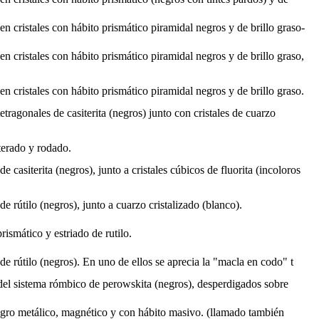
a en cristales con hábito prismático piramidal negros y de brillo graso-
a en cristales con hábito prismático piramidal negros y de brillo graso,
a en cristales con hábito prismático piramidal negros y de brillo graso.
tetragonales de casiterita (negros) junto con cristales de cuarzo
lterado y rodado.
de casiterita (negros), junto a cristales cúbicos de fluorita (incoloros
 de rútilo (negros), junto a cuarzo cristalizado (blanco).
rismático y estriado de rutilo.
 de rútilo (negros). En uno de ellos se aprecia la "macla en codo" t
 del sistema rómbico de perowskita (negros), desperdigados sobre
egro metálico, magnético y con hábito masivo. (llamado también