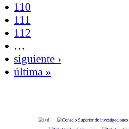
110
111
112
…
siguiente ›
última »