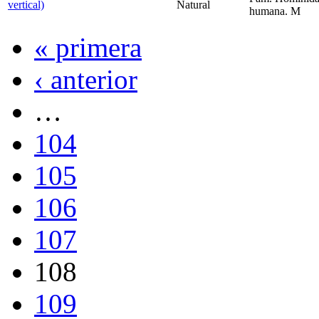
vertical)
Natural
humana. M
« primera
‹ anterior
…
104
105
106
107
108
109