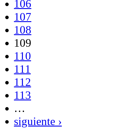
106
107
108
109
110
111
112
113
…
siguiente ›