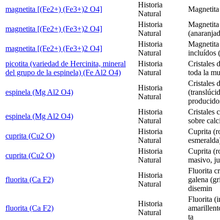
Historia
magnetita [(Fe2+) (Fe3+)2 O4]
Magnetita
Natural
Historia
Magnetita 
magnetita [(Fe2+) (Fe3+)2 O4]
Natural
(anaranjad
Historia
Magnetita
magnetita [(Fe2+) (Fe3+)2 O4]
Natural
incluídos (
picotita (variedad de Hercinita, mineral
Historia
Cristales 
del grupo de la espinela) (Fe Al2 O4)
Natural
toda la mu
Cristales 
Historia
espinela (Mg Al2 O4)
(translúci
Natural
producido
Historia
Cristales 
espinela (Mg Al2 O4)
Natural
sobre calci
Historia
Cuprita (r
cuprita (Cu2 O)
Natural
esmeralda)
Historia
Cuprita (r
cuprita (Cu2 O)
Natural
masivo, ju
Fluorita c
Historia
fluorita (Ca F2)
galena (gr
Natural
disemin
Fluorita (
Historia
fluorita (Ca F2)
amarillent
Natural
ta