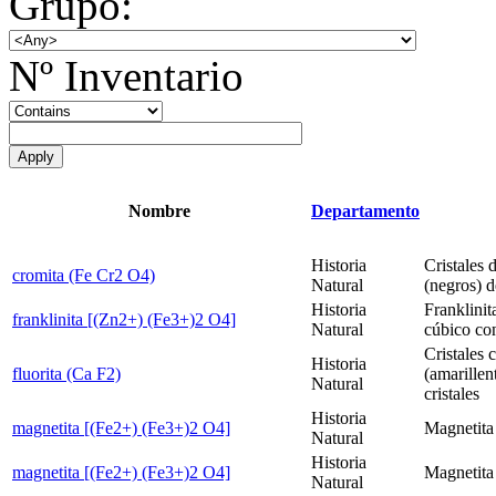
Grupo:
Nº Inventario
Nombre
Departamento
Historia
Cristales 
cromita (Fe Cr2 O4)
Natural
(negros) d
Historia
Franklinita
franklinita [(Zn2+) (Fe3+)2 O4]
Natural
cúbico con
Cristales 
Historia
fluorita (Ca F2)
(amarillen
Natural
cristales
Historia
magnetita [(Fe2+) (Fe3+)2 O4]
Magnetita
Natural
Historia
magnetita [(Fe2+) (Fe3+)2 O4]
Magnetita 
Natural