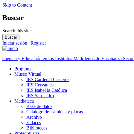
Skip to Content
Buscar
Search this site:
Iniciar sesión
|
Register
Ciencia y Educación en los Institutos Madrileños de Enseñanza Secu
Programa
Museo Virtual
IES Cardenal Cisneros
IES Cervantes
IES Isabel la Católica
IES San Isidro
Mediateca
Base de datos
Catálogo de Láminas y placas
Archivo
Enlaces
Bibliotecas
Protagonistas