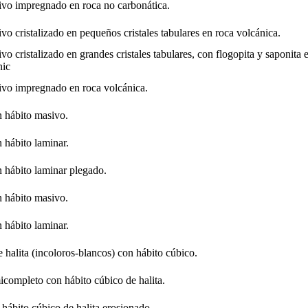
ivo impregnado en roca no carbonática.
vo cristalizado en pequeños cristales tabulares en roca volcánica.
vo cristalizado en grandes cristales tabulares, con flogopita y saponita 
nic
ivo impregnado en roca volcánica.
n hábito masivo.
 hábito laminar.
n hábito laminar plegado.
n hábito masivo.
 hábito laminar.
e halita (incoloros-blancos) con hábito cúbico.
micompleto con hábito cúbico de halita.
 hábito cúbico de halita erosionado.