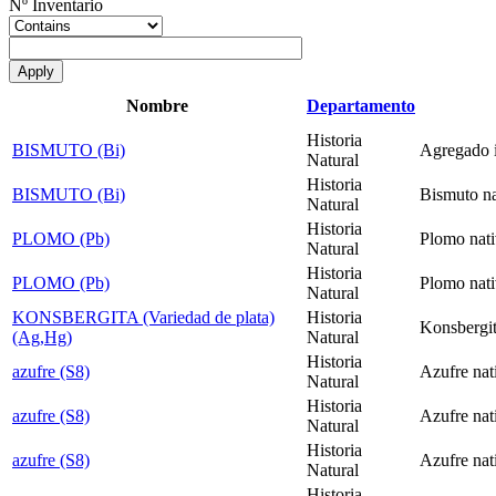
Nº Inventario
Nombre
Departamento
Historia
BISMUTO (Bi)
Agregado i
Natural
Historia
BISMUTO (Bi)
Bismuto na
Natural
Historia
PLOMO (Pb)
Plomo nativ
Natural
Historia
PLOMO (Pb)
Plomo nati
Natural
KONSBERGITA (Variedad de plata)
Historia
Konsbergit
(Ag,Hg)
Natural
Historia
azufre (S8)
Azufre nat
Natural
Historia
azufre (S8)
Azufre nat
Natural
Historia
azufre (S8)
Azufre nat
Natural
Historia