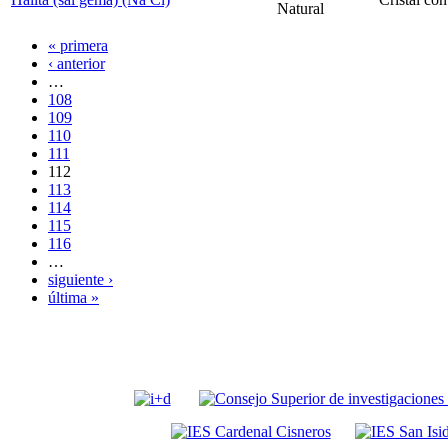
Natural
« primera
‹ anterior
…
108
109
110
111
112
113
114
115
116
…
siguiente ›
última »