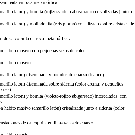
iseminada en roca metamórfica.
marillo latón) y bornita (rojizo-violeta abigarrado) cristalizadas junto a
marillo latón) y molibdenita (gris plomo) cristalizadas sobre cristales de
n de calcopirita en roca metamórfica.
on hábito masivo con pequeñas vetas de calcita.
on hábito masivo.
amarillo latón) diseminada y nódulos de cuarzo (blanco).
amarillo latón) diseminada sobre siderita (color crema) y pequeños
arzo (
marillo latón) y bornita (violeta-rojizo abigarrado) intercaladas, con
.
n hábito masivo (amarillo latón) cristalizada junto a siderita (color
ustaciones de calcopirita en finas vetas de cuarzo.
on hábito masivo.