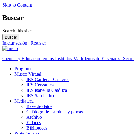
Skip to Content
Buscar
Search this site:
Iniciar sesión
|
Register
Ciencia y Educación en los Institutos Madrileños de Enseñanza Secu
Programa
Museo Virtual
IES Cardenal Cisneros
IES Cervantes
IES Isabel la Católica
IES San Isidro
Mediateca
Base de datos
Catálogo de Láminas y placas
Archivo
Enlaces
Bibliotecas
Protagonistas