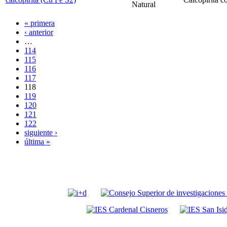
Natural
« primera
‹ anterior
…
114
115
116
117
118
119
120
121
122
siguiente ›
última »