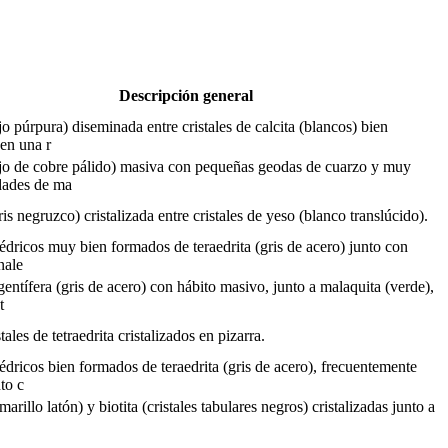
Descripción general
jo púrpura) diseminada entre cristales de calcita (blancos) bien
 en una r
ojo de cobre pálido) masiva con pequeñas geodas de cuarzo y muy
dades de ma
ris negruzco) cristalizada entre cristales de yeso (blanco translúcido).
raédricos muy bien formados de teraedrita (gris de acero) junto con
onale
gentífera (gris de acero) con hábito masivo, junto a malaquita (verde),
t
ales de tetraedrita cristalizados en pizarra.
aédricos bien formados de teraedrita (gris de acero), frecuentemente
to c
marillo latón) y biotita (cristales tabulares negros) cristalizadas junto a