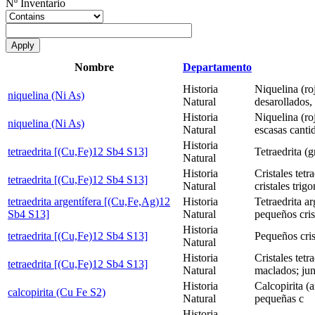
Nº Inventario
Nombre
Departamento
Historia
Niquelina (ro
niquelina (Ni As)
Natural
desarollados,
Historia
Niquelina (r
niquelina (Ni As)
Natural
escasas canti
Historia
tetraedrita [(Cu,Fe)12 Sb4 S13]
Tetraedrita (g
Natural
Historia
Cristales tet
tetraedrita [(Cu,Fe)12 Sb4 S13]
Natural
cristales trig
tetraedrita argentífera [(Cu,Fe,Ag)12
Historia
Tetraedrita ar
Sb4 S13]
Natural
pequeños cris
Historia
tetraedrita [(Cu,Fe)12 Sb4 S13]
Pequeños crist
Natural
Historia
Cristales tetr
tetraedrita [(Cu,Fe)12 Sb4 S13]
Natural
maclados; jun
Historia
Calcopirita (a
calcopirita (Cu Fe S2)
Natural
pequeñas c
Historia