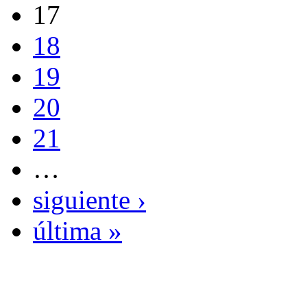
17
18
19
20
21
…
siguiente ›
última »