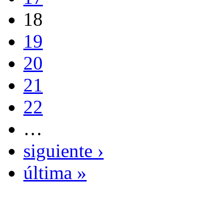
18
19
20
21
22
…
siguiente ›
última »