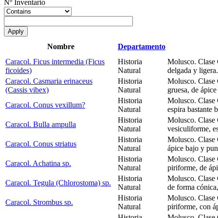
Nº Inventario
Nombre
Departamento
Caracol. Ficus intermedia (Ficus
Historia
Molusco. Clase 
ficoides)
Natural
delgada y ligera
Caracol. Casmaria erinaceus
Historia
Molusco. Clase 
(Cassis vibex)
Natural
gruesa, de ápice 
Historia
Molusco. Clase 
Caracol. Conus vexillum?
Natural
espira bastante b
Historia
Molusco. Clase 
Caracol. Bulla ampulla
Natural
vesiculiforme, e
Historia
Molusco. Clase 
Caracol. Conus striatus
Natural
ápice bajo y pun
Historia
Molusco. Clase 
Caracol. Achatina sp.
Natural
piriforme, de áp
Historia
Molusco. Clase 
Caracol. Tegula (Chlorostoma) sp.
Natural
de forma cónica,
Historia
Molusco. Clase
Caracol. Strombus sp.
Natural
piriforme, con áp
Historia
Molusco. Clase 