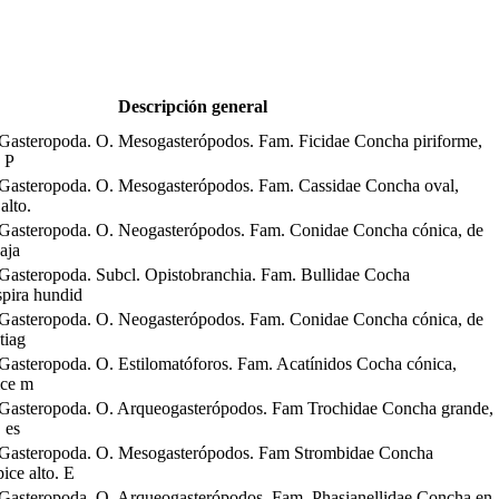
Descripción general
Gasteropoda. O. Mesogasterópodos. Fam. Ficidae Concha piriforme,
. P
Gasteropoda. O. Mesogasterópodos. Fam. Cassidae Concha oval,
alto.
Gasteropoda. O. Neogasterópodos. Fam. Conidae Concha cónica, de
aja
Gasteropoda. Subcl. Opistobranchia. Fam. Bullidae Cocha
spira hundid
Gasteropoda. O. Neogasterópodos. Fam. Conidae Concha cónica, de
tiag
Gasteropoda. O. Estilomatóforos. Fam. Acatínidos Cocha cónica,
ice m
Gasteropoda. O. Arqueogasterópodos. Fam Trochidae Concha grande,
 es
 Gasteropoda. O. Mesogasterópodos. Fam Strombidae Concha
ice alto. E
Gasteropoda. O. Arqueogasterópodos. Fam. Phasianellidae Concha en