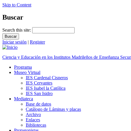
Skip to Content
Buscar
Search this site:
Iniciar sesión
|
Register
Ciencia y Educación en los Institutos Madrileños de Enseñanza Secu
Programa
Museo Virtual
IES Cardenal Cisneros
IES Cervantes
IES Isabel la Católica
IES San Isidro
Mediateca
Base de datos
Catálogo de Láminas y placas
Archivo
Enlaces
Bibliotecas
Protagonistas