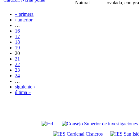
Natural
ovalada, con gra
« primera
‹ anterior
…
16
17
18
19
20
21
22
23
24
…
siguiente ›
última »