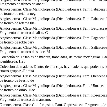
Fragmento de tronco de abedul.
Angiospermas. Clase Magnoliopsida (Dicotiledóneas). Fam. Fabaceae
de tronco de retama neg
Angiospermas. Clase Magnoliopsida (Dicotiledóneas). Fam. Fabaceae
de tronco de retama bla
Angiospermas. Clase Magnoliopsida (Dicotiledóneas). Fam. Betulacea
Fragmento de tronco de aliso. G
Angiospermas. Clase Magnoliopsida (Dicotiledóneas). Fam. Fagaceae
de tronco de roble carv
Angiospermas. Clase Magnoliopsida (Dicotiledóneas). Fam. Salicaceae
Fragmento de tronco de sauce. M
Colección de 12 tablas de madera, trabajadas, de forma rectangular. Ca
identificada. Hay
Colección de maderas Dentro de una caja, hay maderas que podemos s
cuatro grupos: -Ramita
Angiospermas. Clase Magnoliopsida (Dicotiledóneas). Fam. Oleaceae
de tronco de Fresno de
Angiospermas. Clase Magnoliopsida (Dicotiledóneas). Fam. Ulmaceae
de tronco de olmo. Hac
Angiospermas. Clase Magnoliopsida (Dicotiledóneas). Fam. Roseacea
Fragmento de tronco de manzano.
Gimnosperma. Clase Coniferopsida. Fam. Cupressaceae Fragmento de 