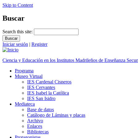
Skip to Content
Buscar
Search this site:
Iniciar sesión
|
Register
Ciencia y Educación en los Institutos Madrileños de Enseñanza Secu
Programa
Museo Virtual
IES Cardenal Cisneros
IES Cervantes
IES Isabel la Católica
IES San Isidro
Mediateca
Base de datos
Catálogo de Láminas y placas
Archivo
Enlaces
Bibliotecas
Protagonistas