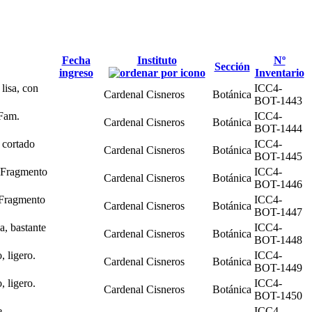
Fecha
Instituto
Nº
Sección
ingreso
Inventario
lisa, con
ICC4-
Cardenal Cisneros
Botánica
BOT-1443
 Fam.
ICC4-
Cardenal Cisneros
Botánica
BOT-1444
 cortado
ICC4-
Cardenal Cisneros
Botánica
BOT-1445
 Fragmento
ICC4-
Cardenal Cisneros
Botánica
BOT-1446
 Fragmento
ICC4-
Cardenal Cisneros
Botánica
BOT-1447
a, bastante
ICC4-
Cardenal Cisneros
Botánica
BOT-1448
, ligero.
ICC4-
Cardenal Cisneros
Botánica
BOT-1449
, ligero.
ICC4-
Cardenal Cisneros
Botánica
BOT-1450
e
ICC4-