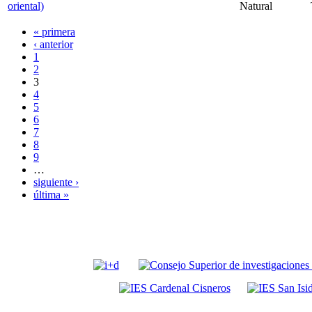
oriental)
Natural
« primera
‹ anterior
1
2
3
4
5
6
7
8
9
…
siguiente ›
última »