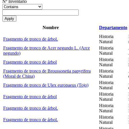
Nº Inventario
Nombre
Departamento
Historia
Fragmento de tronco de árbol.
Natural
Fragmento de tronco de Acer negundo L. (Arce
Historia
negundo)
Natural
Historia
Fragmento de tronco de árbol
Natural
Fragmento de tronco de Broussonetia papyrifera
Historia
(Moral de China)
Natural
Historia
Fragmento de tronco de Ulex europaeus (Tojo)
Natural
Historia
Fragmento de tronco de árbol
Natural
Historia
Fragmento de tronco de árbol.
Natural
Historia
Fragmento de tronco de árbol.
Natural
Historia