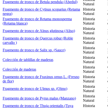
Fragmento de tronco de Betula pendula (Abedul)
Natural
Fragmento de tronco de Cytisus scoparius (Retama
Historia
negra)
Natural
Fragmento de tronco de Retama monosperma
Historia
(Retama blanca)
Natural
Historia
Fragmento de tronco de Alnus glutinosa (Aliso)
Natural
Fragmento de tronco de Quercus robur (Roble
Historia
carvallo )
Natural
Historia
Fragmento de tronco de Salix sp. (Sauce)
Natural
Historia
Colección de tablillas de maderas
Natural
Historia
Colección de maderas
Natural
Fragmento de tronco de Fraxinus ornus L. (Fresno
Historia
de flor)
Natural
Historia
Fragmento de tronco de Ulmus sp. (Olmo)
Natural
Historia
Fragmento de tronco de Pyrus malus (Manzano)
Natural
Fragmento de tronco de Thuja orientalis (Tuya
Historia