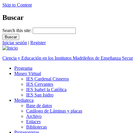
Skip to Content
Buscar
Search this site:
Iniciar sesión
|
Register
Ciencia y Educación en los Institutos Madrileños de Enseñanza Secu
Programa
Museo Virtual
IES Cardenal Cisneros
IES Cervantes
IES Isabel la Católica
IES San Isidro
Mediateca
Base de datos
Catálogo de Láminas y placas
Archivo
Enlaces
Bibliotecas
Protagonistas