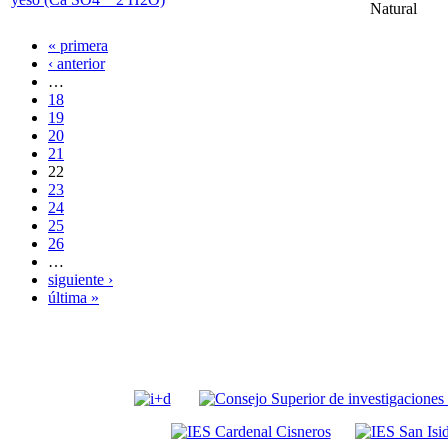
Natural
« primera
‹ anterior
…
18
19
20
21
22
23
24
25
26
…
siguiente ›
última »