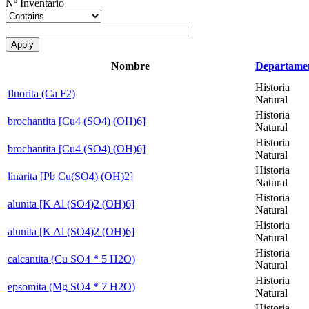
Nº Inventario
Nombre
Departame
Historia
fluorita (Ca F2)
Natural
Historia
brochantita [Cu4 (SO4) (OH)6]
Natural
Historia
brochantita [Cu4 (SO4) (OH)6]
Natural
Historia
linarita [Pb Cu(SO4) (OH)2]
Natural
Historia
alunita [K Al (SO4)2 (OH)6]
Natural
Historia
alunita [K Al (SO4)2 (OH)6]
Natural
Historia
calcantita (Cu SO4 * 5 H2O)
Natural
Historia
epsomita (Mg SO4 * 7 H2O)
Natural
Historia