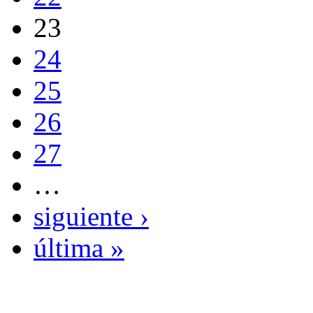
23
24
25
26
27
…
siguiente ›
última »