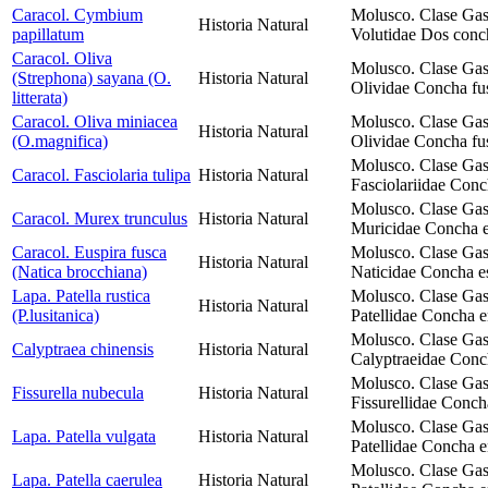
Caracol. Cymbium
Molusco. Clase Gas
Historia Natural
papillatum
Volutidae Dos concha
Caracol. Oliva
Molusco. Clase Gas
(Strephona) sayana (O.
Historia Natural
Olividae Concha fusi
litterata)
Caracol. Oliva miniacea
Molusco. Clase Gas
Historia Natural
(O.magnifica)
Olividae Concha fusi
Molusco. Clase Gas
Caracol. Fasciolaria tulipa
Historia Natural
Fasciolariidae Conch
Molusco. Clase Gas
Caracol. Murex trunculus
Historia Natural
Muricidae Concha es
Caracol. Euspira fusca
Molusco. Clase Gas
Historia Natural
(Natica brocchiana)
Naticidae Concha es
Lapa. Patella rustica
Molusco. Clase Gas
Historia Natural
(P.lusitanica)
Patellidae Concha 
Molusco. Clase Gas
Calyptraea chinensis
Historia Natural
Calyptraeidae Conc
Molusco. Clase Gas
Fissurella nubecula
Historia Natural
Fissurellidae Conch
Molusco. Clase Gas
Lapa. Patella vulgata
Historia Natural
Patellidae Concha 
Molusco. Clase Gas
Lapa. Patella caerulea
Historia Natural