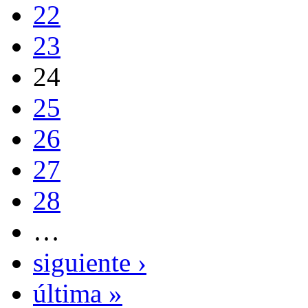
22
23
24
25
26
27
28
…
siguiente ›
última »