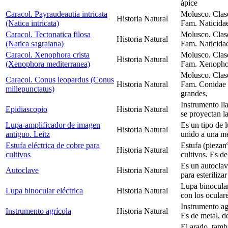
ápice
Caracol. Payraudeautia intricata
Molusco. Clas
Historia Natural
(Natica intricata)
Fam. Naticidae
Caracol. Tectonatica filosa
Molusco. Clas
Historia Natural
(Natica sagraiana)
Fam. Naticidae
Caracol. Xenophora crista
Molusco. Clas
Historia Natural
(Xenophora mediterranea)
Fam. Xenophor
Molusco. Clas
Caracol. Conus leopardus (Conus
Historia Natural
Fam. Conidae 
millepunctatus)
grandes,
Instrumento ll
Epidiascopio
Historia Natural
se proyectan la
Lupa-amplificador de imagen
Es un tipo de 
Historia Natural
antiguo. Leitz
unido a una me
Estufa eléctrica de cobre para
Estufa (piezan
Historia Natural
cultivos
cultivos. Es de
Es un autoclav
Autoclave
Historia Natural
para esteriliza
Lupa binocular
Lupa binocular eléctrica
Historia Natural
con los ocular
Instrumento agr
Instrumento agrícola
Historia Natural
Es de metal, d
El arado, tamb