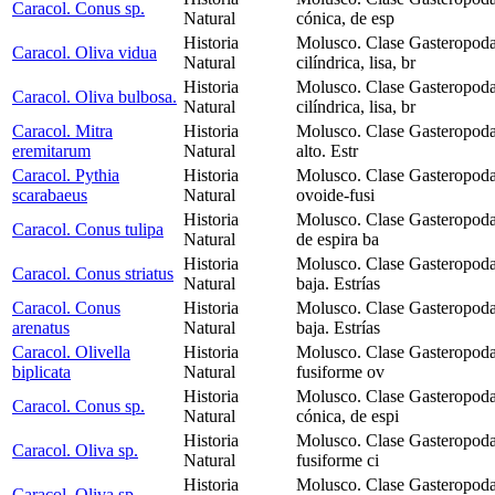
Caracol. Conus sp.
Natural
cónica, de esp
Historia
Molusco. Clase Gasteropoda
Caracol. Oliva vidua
Natural
cilíndrica, lisa, br
Historia
Molusco. Clase Gasteropoda
Caracol. Oliva bulbosa.
Natural
cilíndrica, lisa, br
Caracol. Mitra
Historia
Molusco. Clase Gasteropoda
eremitarum
Natural
alto. Estr
Caracol. Pythia
Historia
Molusco. Clase Gasteropoda
scarabaeus
Natural
ovoide-fusi
Historia
Molusco. Clase Gasteropoda
Caracol. Conus tulipa
Natural
de espira ba
Historia
Molusco. Clase Gasteropoda
Caracol. Conus striatus
Natural
baja. Estrías
Caracol. Conus
Historia
Molusco. Clase Gasteropoda
arenatus
Natural
baja. Estrías
Caracol. Olivella
Historia
Molusco. Clase Gasteropoda
biplicata
Natural
fusiforme ov
Historia
Molusco. Clase Gasteropod
Caracol. Conus sp.
Natural
cónica, de espi
Historia
Molusco. Clase Gasteropoda
Caracol. Oliva sp.
Natural
fusiforme ci
Historia
Molusco. Clase Gasteropoda
Caracol. Oliva sp.