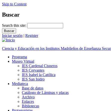
Skip to Content
Buscar
Search this site:
Iniciar sesión
|
Register
Ciencia y Educación en los Institutos Madrileños de Enseñanza Secu
Programa
Museo Virtual
IES Cardenal Cisneros
IES Cervantes
IES Isabel la Católica
IES San Isidro
Mediateca
Base de datos
Catálogo de Láminas y placas
Archivo
Enlaces
Bibliotecas
Protagonistas