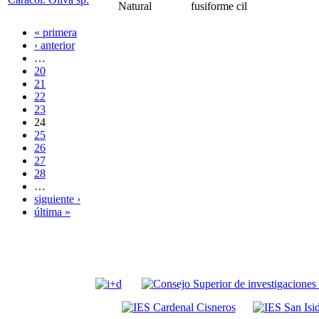
Natural
fusiforme cil
« primera
‹ anterior
…
20
21
22
23
24
25
26
27
28
…
siguiente ›
última »