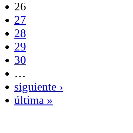
26
27
28
29
30
…
siguiente ›
última »