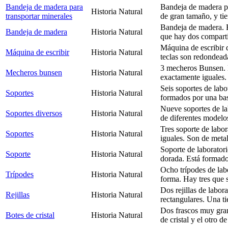
Bandeja de madera para
Bandeja de madera pa
Historia Natural
transportar minerales
de gran tamaño, y tie
Bandeja de madera. E
Bandeja de madera
Historia Natural
que hay dos compart
Máquina de escribir d
Máquina de escribir
Historia Natural
teclas son redondeada
3 mecheros Bunsen. L
Mecheros bunsen
Historia Natural
exactamente iguales
Seis soportes de labo
Soportes
Historia Natural
formados por una bas
Nueve soportes de la
Soportes diversos
Historia Natural
de diferentes modelo
Tres soporte de labor
Soportes
Historia Natural
iguales. Son de meta
Soporte de laborator
Soporte
Historia Natural
dorada. Está formado
Ocho trípodes de lab
Trípodes
Historia Natural
forma. Hay tres que s
Dos rejillas de labor
Rejillas
Historia Natural
rectangulares. Una ti
Dos frascos muy gran
Botes de cristal
Historia Natural
de cristal y el otro d