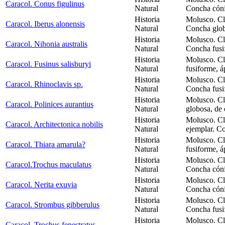
Caracol. Conus figulinus
Natural
Concha cóni
Historia
Molusco. Cl
Caracol. Iberus alonensis
Natural
Concha glob
Historia
Molusco. Cl
Caracol. Nihonia australis
Natural
Concha fusi
Historia
Molusco. Cl
Caracol. Fusinus salisburyi
Natural
fusiforme, á
Historia
Molusco. Cl
Caracol. Rhinoclavis sp.
Natural
Concha fusi
Historia
Molusco. Cl
Caracol. Polinices aurantius
Natural
globosa, de 
Historia
Molusco. Cl
Caracol. Architectonica nobilis
Natural
ejemplar. C
Historia
Molusco. Cl
Caracol. Thiara amarula?
Natural
fusiforme, á
Historia
Molusco. Cl
Caracol.Trochus maculatus
Natural
Concha cóni
Historia
Molusco. Cl
Caracol. Nerita exuvia
Natural
Concha cón
Historia
Molusco. Cl
Caracol. Strombus gibberulus
Natural
Concha fusi
Historia
Molusco. Cl
Caracol. Trochus fenestratus