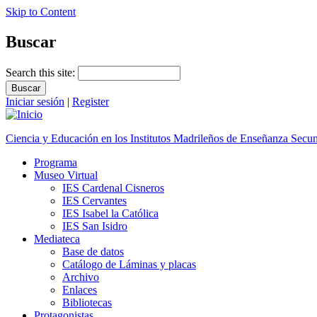
Skip to Content
Buscar
Search this site:
Iniciar sesión
|
Register
Ciencia y Educación en los Institutos Madrileños de Enseñanza Secu
Programa
Museo Virtual
IES Cardenal Cisneros
IES Cervantes
IES Isabel la Católica
IES San Isidro
Mediateca
Base de datos
Catálogo de Láminas y placas
Archivo
Enlaces
Bibliotecas
Protagonistas