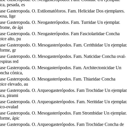
ca, pesada, es
ase Gasteropoda. O. Estilomatóforos. Fam. Helicidae Dos ejemplares.
osa, lige
ase Gasteropoda. O. Neogasterópodos. Fam. Turridae Un ejemplar.
frome, de ápi
ase Gasteropoda. O. Neogasterópodos. Fam Fasciolariidae Concha
pice alto, pu
ase Gasteropodo. O. Mesogasterópodos. Fam. Cerithiidae Un ejemplar
forme, gr
ase Gasteropodo. O. Mesogasterópodos. Fam. Naticidae Concha oval-
espiras red
ase Gasteropoda. O. Mesogasterópodos. Fam. Architectonicidae Un
oncha cónica,
ase Gasteropoda. O. Mesogasterópodos. Fam. Thiaridae Concha
pice elevado, au
ase Gasteropoda. O. Arqueogasterópodos. Fam Trochidae Un ejemplar
ca, pirami
ase Gasteropoda. O. Arqueogasterópodos. Fam. Neritidae Un ejemplar
ico-ovalad
ase Gasteropoda. O. Mesogasterópodos. Fam Strombidae Un ejemplar.
forme, ápic
ase Gasteropoda. O. Arqueogasterópodos. Fam Trochidae Concha de