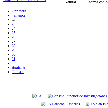
Natural
forma cónica
« primera
‹ anterior
…
23
24
25
26
27
28
29
30
31
…
siguiente ›
última »