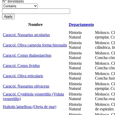
Nº Inventario
Nombre
Departamento
Historia
Molusco. Cl
Caracol. Nassarius arcularius
Natural
ejemplar. C
Historia
Molusco. Cl
Caracol. Oliva carneola forma bizonalis
Natural
cilíndrica, li
Historia
Molusco. Cl
Caracol. Conus thalassiarchus
Natural
Concha cóni
Historia
Molusco. Cl
Caracol. Conus lividus
Natural
Concha cóni
Historia
Molusco. Cl
Caracol. Oliva reticularis
Natural
Concha fusi
Historia
Molusco. Cl
Caracol. Nassarius olivaceus
Natural
ejemplar. C
Caracol. Cymbiola vespertilio (Voluta
Historia
Molusco. Cl
vespertilio)
Natural
Concha oval
Historia
Molusco. Cl
Haliotis lamellosa (Oreja de mar)
Natural
de espirales
Historia
Molusco. Cl