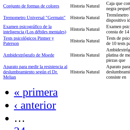
Caja que cont
Conjunto de formas de colores
Historia Natural
negra pequeñ
Tremómetro 
Tremometro Universal "Germain"
Historia Natural
dispositivo i
Examen psicográfico de la
Examen psico
Historia Natural
inteligencia (Los débiles mentales)
consta de 14 
Tests psicológicos Pintner y
Tests de psic
Historia Natural
Paterson
de 10 tests p
Ambidextróg
Ambidextrógrafo de Moede
Historia Natural
platina de me
piezas que
Aparato para medir la resistencia al
Aparato para 
deslumbramiento según el Dr.
Historia Natural
deslumbramie
Melian
consiste en
« primera
‹ anterior
…