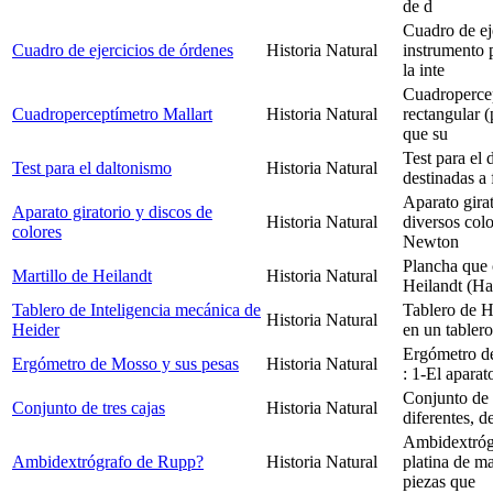
de d
Cuadro de ej
Cuadro de ejercicios de órdenes
Historia Natural
instrumento p
la inte
Cuadropercep
Cuadroperceptímetro Mallart
Historia Natural
rectangular 
que su
Test para el
Test para el daltonismo
Historia Natural
destinadas a 
Aparato gira
Aparato giratorio y discos de
Historia Natural
diversos col
colores
Newton
Plancha que 
Martillo de Heilandt
Historia Natural
Heilandt (Ha
Tablero de Inteligencia mecánica de
Tablero de H
Historia Natural
Heider
en un tabler
Ergómetro de
Ergómetro de Mosso y sus pesas
Historia Natural
: 1-El aparat
Conjunto de 
Conjunto de tres cajas
Historia Natural
diferentes, 
Ambidextróg
Ambidextrógrafo de Rupp?
Historia Natural
platina de m
piezas que