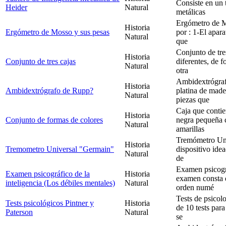
Consiste en un 
Heider
Natural
metálicas
Ergómetro de M
Historia
Ergómetro de Mosso y sus pesas
por : 1-El apara
Natural
que
Conjunto de tre
Historia
Conjunto de tres cajas
diferentes, de 
Natural
otra
Ambidextrógra
Historia
Ambidextrógrafo de Rupp?
platina de made
Natural
piezas que
Caja que contie
Historia
Conjunto de formas de colores
negra pequeña c
Natural
amarillas
Tremómetro Uni
Historia
Tremometro Universal "Germain"
dispositivo ide
Natural
de
Examen psicográ
Examen psicográfico de la
Historia
examen consta d
inteligencia (Los débiles mentales)
Natural
orden numé
Tests de psicol
Tests psicológicos Pintner y
Historia
de 10 tests par
Paterson
Natural
se