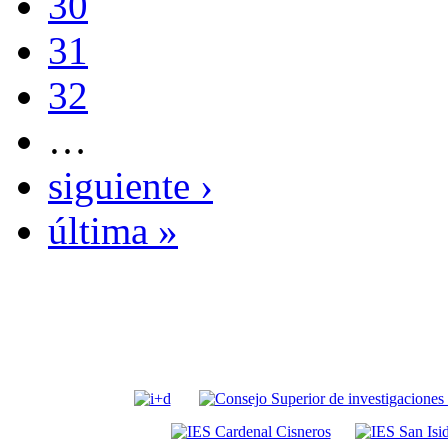
30
31
32
…
siguiente ›
última »