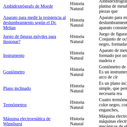
Ambidextrógra
Historia
Ambidextrógrafo de Moede
platina de meta
Natural
piezas que
Aparato para medir la resistencia al
Aparato para med
Historia
deslumbramiento según el Dr.
deslumbramient
Natural
Melian
aparato consist
Juego de figura
Juego de figuras móviles para
Historia
Conjunto de och
ilusionar?
Natural
negro, formada
Aparato de meta
Historia
Instrumento
formado por un 
Natural
madera e
Goniómetro de 
Historia
Goniómetro
Es un instrume
Natural
arco de cír
Es un plano inc
Historia
Plano inclinado
simple, que per
Natural
necesaria rea
Cuatro termóme
Historia
Termómetros
color negro, co
Natural
enganches,
Máquina electro
Máquina electroestática de
Historia
máquinas electr
Wimshurst
Natural
mecánicos de e