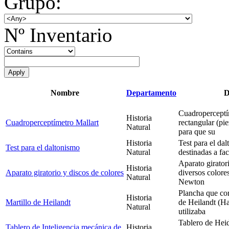
Grupo:
Nº Inventario
Nombre
Departamento
D
Cuadroperceptím
Historia
Cuadroperceptímetro Mallart
rectangular (pi
Natural
para que su
Historia
Test para el da
Test para el daltonismo
Natural
destinadas a fac
Aparato girator
Historia
Aparato giratorio y discos de colores
diversos colore
Natural
Newton
Plancha que cor
Historia
Martillo de Heilandt
de Heilandt (H
Natural
utilizaba
Tablero de Heid
Tablero de Inteligencia mecánica de
Historia