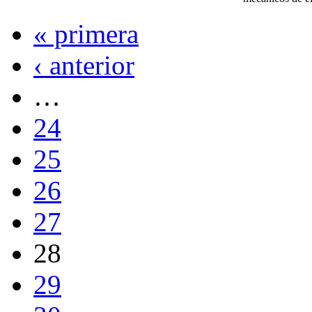
« primera
‹ anterior
…
24
25
26
27
28
29