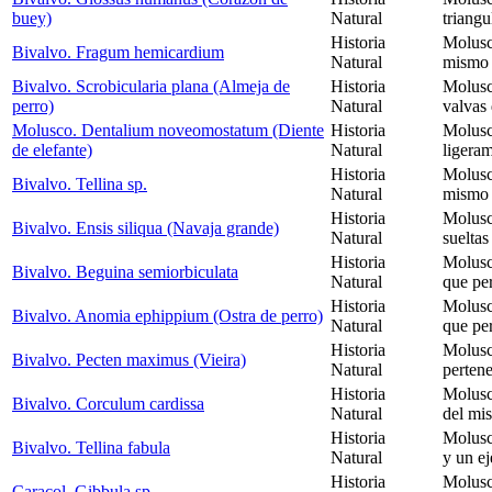
buey)
Natural
triang
Historia
Molusc
Bivalvo. Fragum hemicardium
Natural
mismo 
Bivalvo. Scrobicularia plana (Almeja de
Historia
Molusc
perro)
Natural
valvas 
Molusco. Dentalium noveomostatum (Diente
Historia
Molusc
de elefante)
Natural
ligera
Historia
Molusc
Bivalvo. Tellina sp.
Natural
mismo 
Historia
Molusc
Bivalvo. Ensis siliqua (Navaja grande)
Natural
sueltas
Historia
Molusc
Bivalvo. Beguina semiorbiculata
Natural
que pe
Historia
Molusc
Bivalvo. Anomia ephippium (Ostra de perro)
Natural
que pe
Historia
Molusc
Bivalvo. Pecten maximus (Vieira)
Natural
perten
Historia
Molusc
Bivalvo. Corculum cardissa
Natural
del mi
Historia
Molusc
Bivalvo. Tellina fabula
Natural
y un e
Historia
Molusc
Caracol. Gibbula sp.