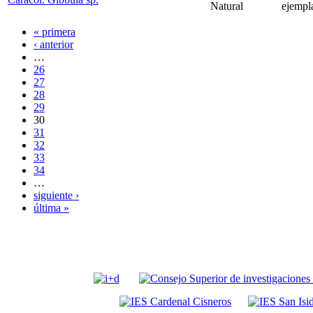
Natural
ejempl
« primera
‹ anterior
…
26
27
28
29
30
31
32
33
34
…
siguiente ›
última »