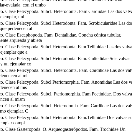
ular-ovalada, con el umbo
o. Clase Pelecypoda. Subcl. Heterodonta. Fam Cardiidae Las dos valva
ejemplar, uni
o. Clase Pelecypoda. Subcl Heterodonta. Fam. Scrobicularidae Las do
que pertenecen al
o. Clase Escaphopoda. Fam. Dentaliidae. Concha cónica tubular,
mente arqueada y abieta
o. Clase Pelecypoda. Subcl Heterodonta. Fam.Tellinidae Las dos valva
ejemplar que a
o. Clase Pelecypoda. Subcl Heterodonta. Fam. Cultellidae Seis valvas
 y un ejemplar co
o. Clase Pelecypoda. Subcl. Heterodonta. Fam. Carditidae Las dos val
rtenencen al mi
o. Clase Pelecypoda. Subcl Pteriomorphia. Fam. Anomiidae Las dos v
rtenecen al mis
o. Clase Pelecypoda. Subcl. Pteriomorphia. Fam Pectinidae. Dos valva
encen al mism
o. Clase Pelecypoda. Subcl. Heterodontia. Fam. Cardiidae Las dos val
smo ejemplar. C
o. Clase Pelecypoda. Subcl Heterodonta. Fam.Tellinidae Dos valvas su
jemplar compl
o. Clase Gasteropoda. O. Arqueogasterópodos. Fam. Trochidae Un