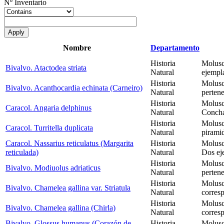
Nº Inventario
Nombre
Departamento
Historia
Molusc
Bivalvo. Atactodea striata
Natural
ejempl
Historia
Molusc
Bivalvo. Acanthocardia echinata (Carneiro)
Natural
perten
Historia
Molusc
Caracol. Angaria delphinus
Natural
Concha
Historia
Molusc
Caracol. Turritella duplicata
Natural
pirami
Caracol. Nassarius reticulatus (Margarita
Historia
Molusc
reticulada)
Natural
Dos ej
Historia
Molusc
Bivalvo. Modiuolus adriaticus
Natural
perten
Historia
Molusc
Bivalvo. Chamelea gallina var. Striatula
Natural
corres
Historia
Molusc
Bivalvo. Chamelea gallina (Chirla)
Natural
corres
Bivalvo. Glossus humanus (Corazón de
Historia
Molusc