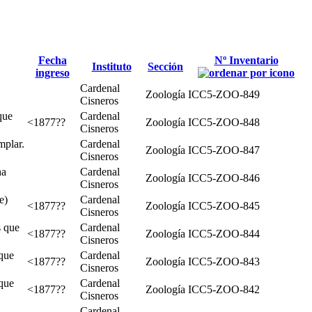
Fecha
Nº Inventario
Instituto
Sección
ingreso
Cardenal
Zoología
ICC5-ZOO-849
Cisneros
que
Cardenal
<1877??
Zoología
ICC5-ZOO-848
Cisneros
mplar.
Cardenal
Zoología
ICC5-ZOO-847
Cisneros
ha
Cardenal
Zoología
ICC5-ZOO-846
Cisneros
e)
Cardenal
<1877??
Zoología
ICC5-ZOO-845
Cisneros
s que
Cardenal
<1877??
Zoología
ICC5-ZOO-844
Cisneros
que
Cardenal
<1877??
Zoología
ICC5-ZOO-843
Cisneros
que
Cardenal
<1877??
Zoología
ICC5-ZOO-842
Cisneros
Cardenal