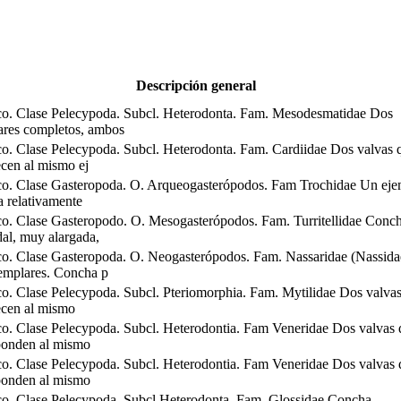
Descripción general
o. Clase Pelecypoda. Subcl. Heterodonta. Fam. Mesodesmatidae Dos
ares completos, ambos
o. Clase Pelecypoda. Subcl. Heterodonta. Fam. Cardiidae Dos valvas 
ecen al mismo ej
o. Clase Gasteropoda. O. Arqueogasterópodos. Fam Trochidae Un eje
 relativamente
o. Clase Gasteropodo. O. Mesogasterópodos. Fam. Turritellidae Conc
dal, muy alargada,
o. Clase Gasteropoda. O. Neogasterópodos. Fam. Nassaridae (Nassida
emplares. Concha p
o. Clase Pelecypoda. Subcl. Pteriomorphia. Fam. Mytilidae Dos valva
ecen al mismo
o. Clase Pelecypoda. Subcl. Heterodontia. Fam Veneridae Dos valvas 
ponden al mismo
o. Clase Pelecypoda. Subcl. Heterodontia. Fam Veneridae Dos valvas 
ponden al mismo
o. Clase Pelecypoda. Subcl Heterodonta. Fam. Glossidae Concha