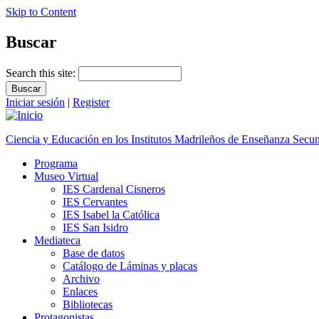
Skip to Content
Buscar
Search this site:
Iniciar sesión
|
Register
Ciencia y Educación en los Institutos Madrileños de Enseñanza Secu
Programa
Museo Virtual
IES Cardenal Cisneros
IES Cervantes
IES Isabel la Católica
IES San Isidro
Mediateca
Base de datos
Catálogo de Láminas y placas
Archivo
Enlaces
Bibliotecas
Protagonistas