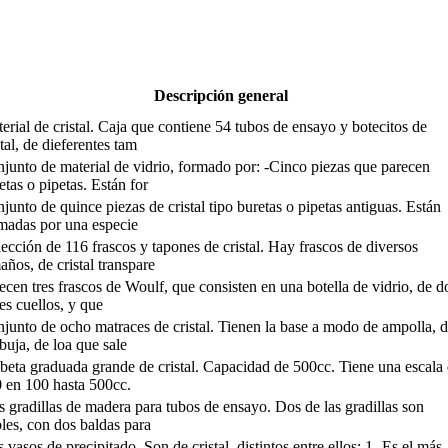
Descripción general
erial de cristal. Caja que contiene 54 tubos de ensayo y botecitos de
stal, de dieferentes tam
junto de material de vidrio, formado por: -Cinco piezas que parecen
etas o pipetas. Están for
junto de quince piezas de cristal tipo buretas o pipetas antiguas. Están
madas por una especie
ección de 116 frascos y tapones de cristal. Hay frascos de diversos
años, de cristal transpare
ecen tres frascos de Woulf, que consisten en una botella de vidrio, de d
res cuellos, y que
junto de ocho matraces de cristal. Tienen la base a modo de ampolla, 
buja, de loa que sale
beta graduada grande de cristal. Capacidad de 500cc. Tiene una escala
 en 100 hasta 500cc.
s gradillas de madera para tubos de ensayo. Dos de las gradillas son
les, con dos baldas para
 vasos de precipitado. Son de cristal, distintos entre ellos: 1- Es el más