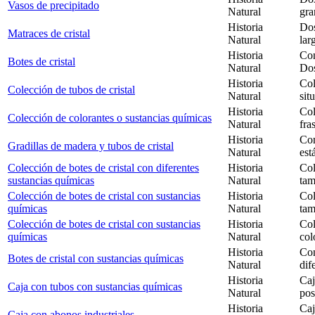
Vasos de precipitado
Natural
gra
Historia
Dos
Matraces de cristal
Natural
lar
Historia
Con
Botes de cristal
Natural
Dos
Historia
Col
Colección de tubos de cristal
Natural
sit
Historia
Col
Colección de colorantes o sustancias químicas
Natural
fra
Historia
Con
Gradillas de madera y tubos de cristal
Natural
est
Colección de botes de cristal con diferentes
Historia
Col
sustancias químicas
Natural
tam
Colección de botes de cristal con sustancias
Historia
Col
químicas
Natural
tam
Colección de botes de cristal con sustancias
Historia
Col
químicas
Natural
col
Historia
Con
Botes de cristal con sustancias químicas
Natural
dif
Historia
Caj
Caja con tubos con sustancias químicas
Natural
pos
Historia
Caj
Caja con abonos industriales