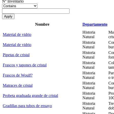
Nº Inventario
Nombre
Departamento
Historia
Mat
Material de vidrio
Natural
cri
Historia
Con
Material de vidrio
Natural
bur
Historia
Con
Pipetas de cristal
Natural
for
Historia
Col
Frascos y tapones de cristal
Natural
tam
Historia
Par
Frascos de Woulf?
Natural
o t
Historia
Con
Matraces de cristal
Natural
bur
Historia
Pro
Probeta graduada grande de cristal
Natural
100
Historia
Tre
Gradillas para tubos de ensayo
Natural
dob
Historia
Dos