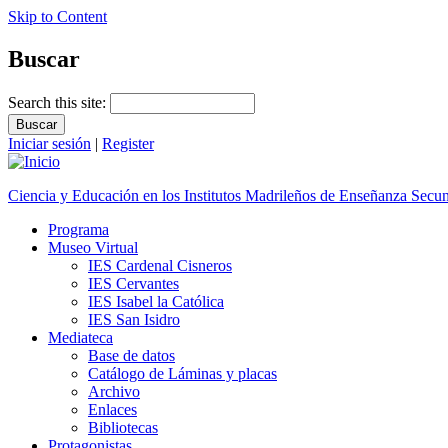
Skip to Content
Buscar
Search this site:
Iniciar sesión
|
Register
Ciencia y Educación en los Institutos Madrileños de Enseñanza Secu
Programa
Museo Virtual
IES Cardenal Cisneros
IES Cervantes
IES Isabel la Católica
IES San Isidro
Mediateca
Base de datos
Catálogo de Láminas y placas
Archivo
Enlaces
Bibliotecas
Protagonistas