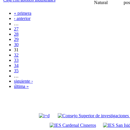
Natural
pos
« primera
‹ anterior
…
27
28
29
30
31
32
33
34
35
…
siguiente ›
última »