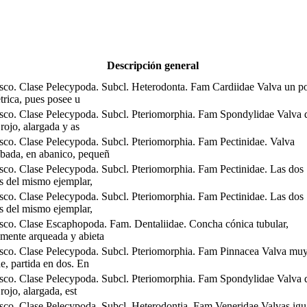
Descripción general
co. Clase Pelecypoda. Subcl. Heterodonta. Fam Cardiidae Valva un p
trica, pues posee u
co. Clase Pelecypoda. Subcl. Pteriomorphia. Fam Spondylidae Valva 
 rojo, alargada y as
co. Clase Pelecypoda. Subcl. Pteriomorphia. Fam Pectinidae. Valva
ada, en abanico, pequeñ
co. Clase Pelecypoda. Subcl. Pteriomorphia. Fam Pectinidae. Las dos
s del mismo ejemplar,
co. Clase Pelecypoda. Subcl. Pteriomorphia. Fam Pectinidae. Las dos
s del mismo ejemplar,
co. Clase Escaphopoda. Fam. Dentaliidae. Concha cónica tubular,
amente arqueada y abieta
co. Clase Pelecypoda. Subcl. Pteriomorphia. Fam Pinnacea Valva mu
e, partida en dos. En
co. Clase Pelecypoda. Subcl. Pteriomorphia. Fam Spondylidae Valva 
 rojo, alargada, est
co. Clase Pelecypoda. Subcl. Heterodontia. Fam Veneridae Valvas igu