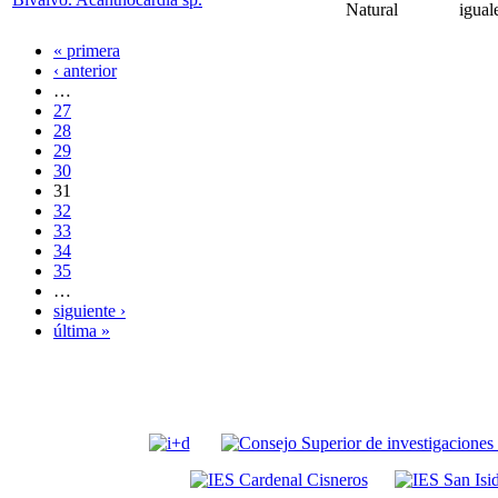
Natural
igual
« primera
‹ anterior
…
27
28
29
30
31
32
33
34
35
…
siguiente ›
última »