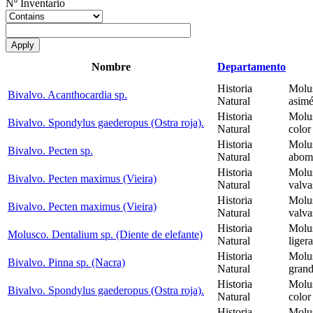
Nº Inventario
Nombre
Departamento
Historia
Molus
Bivalvo. Acanthocardia sp.
Natural
asimé
Historia
Molus
Bivalvo. Spondylus gaederopus (Ostra roja).
Natural
color
Historia
Molus
Bivalvo. Pecten sp.
Natural
abomb
Historia
Molus
Bivalvo. Pecten maximus (Vieira)
Natural
valva
Historia
Molus
Bivalvo. Pecten maximus (Vieira)
Natural
valva
Historia
Molus
Molusco. Dentalium sp. (Diente de elefante)
Natural
liger
Historia
Molus
Bivalvo. Pinna sp. (Nacra)
Natural
grand
Historia
Molus
Bivalvo. Spondylus gaederopus (Ostra roja).
Natural
color
Historia
Molus