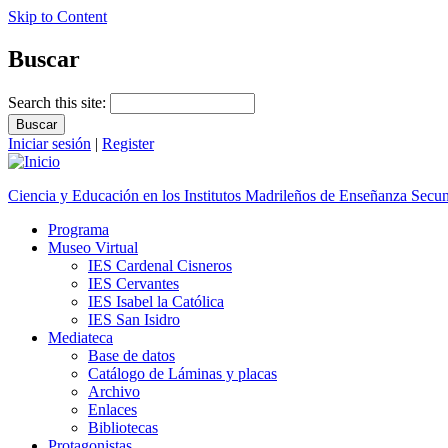
Skip to Content
Buscar
Search this site:
Iniciar sesión
|
Register
Ciencia y Educación en los Institutos Madrileños de Enseñanza Secu
Programa
Museo Virtual
IES Cardenal Cisneros
IES Cervantes
IES Isabel la Católica
IES San Isidro
Mediateca
Base de datos
Catálogo de Láminas y placas
Archivo
Enlaces
Bibliotecas
Protagonistas