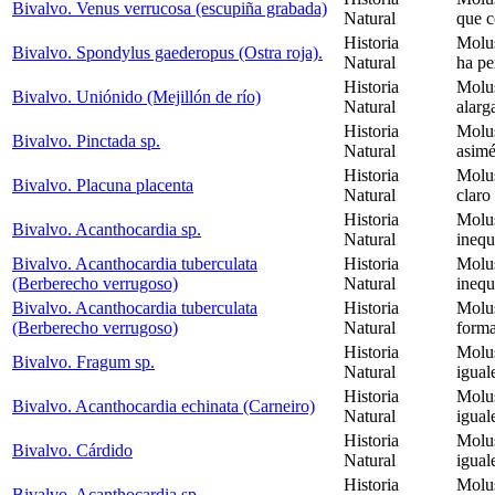
Bivalvo. Venus verrucosa (escupiña grabada)
Natural
que c
Historia
Molus
Bivalvo. Spondylus gaederopus (Ostra roja).
Natural
ha pe
Historia
Molus
Bivalvo. Uniónido (Mejillón de río)
Natural
alarg
Historia
Molus
Bivalvo. Pinctada sp.
Natural
asimé
Historia
Molus
Bivalvo. Placuna placenta
Natural
claro
Historia
Molus
Bivalvo. Acanthocardia sp.
Natural
inequ
Bivalvo. Acanthocardia tuberculata
Historia
Molus
(Berberecho verrugoso)
Natural
inequ
Bivalvo. Acanthocardia tuberculata
Historia
Molus
(Berberecho verrugoso)
Natural
forma
Historia
Molus
Bivalvo. Fragum sp.
Natural
igual
Historia
Molus
Bivalvo. Acanthocardia echinata (Carneiro)
Natural
igual
Historia
Molus
Bivalvo. Cárdido
Natural
igual
Historia
Molus
Bivalvo. Acanthocardia sp.