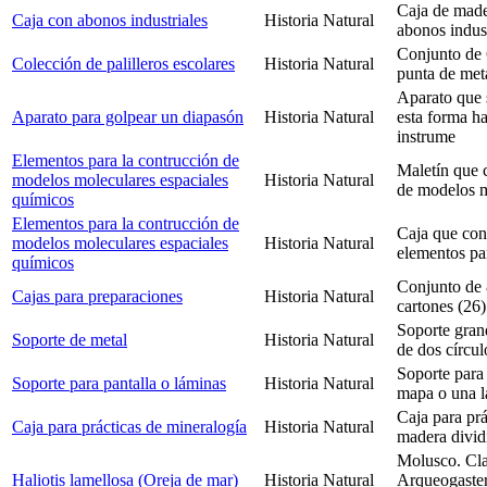
Caja de made
Caja con abonos industriales
Historia Natural
abonos indust
Conjunto de 
Colección de palilleros escolares
Historia Natural
punta de meta
Aparato que 
Aparato para golpear un diapasón
Historia Natural
esta forma h
instrume
Elementos para la contrucción de
Maletín que 
modelos moleculares espaciales
Historia Natural
de modelos m
químicos
Elementos para la contrucción de
Caja que cont
modelos moleculares espaciales
Historia Natural
elementos pa
químicos
Conjunto de 
Cajas para preparaciones
Historia Natural
cartones (26)
Soporte gran
Soporte de metal
Historia Natural
de dos círcul
Soporte para 
Soporte para pantalla o láminas
Historia Natural
mapa o una l
Caja para prá
Caja para prácticas de mineralogía
Historia Natural
madera divid
Molusco. Cla
Haliotis lamellosa (Oreja de mar)
Historia Natural
Arqueogaster