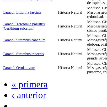
de espirales 
Molusco. Cla
Caracol. Littorina fasciata
Historia Natural
Mesogasteróp
redondeada, 
Molusco. Cla
Caracol. Terebralia palustris
Historia Natural
Mesogasteró
(Cerithium sulcatum)
cónico-punti
Molusco. Cla
Caracol. Strombus canarium
Historia Natural
Mesogasteró
globosa, piri
Molusco. Cla
Caracol. Strombus tricornis
Historia Natural
Mesogasteró
grande, grues
Molusco. Cla
Caracol. Ovula ovum
Historia Natural
Mesogasteró
piriforme, c
« primera
‹ anterior
…