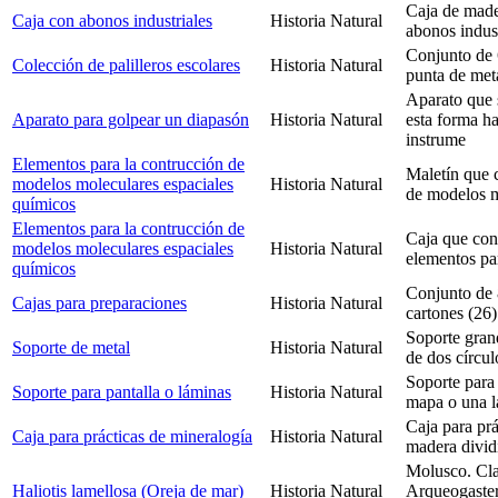
Caja de made
Caja con abonos industriales
Historia Natural
abonos indust
Conjunto de 
Colección de palilleros escolares
Historia Natural
punta de meta
Aparato que 
Aparato para golpear un diapasón
Historia Natural
esta forma h
instrume
Elementos para la contrucción de
Maletín que 
modelos moleculares espaciales
Historia Natural
de modelos m
químicos
Elementos para la contrucción de
Caja que cont
modelos moleculares espaciales
Historia Natural
elementos pa
químicos
Conjunto de 
Cajas para preparaciones
Historia Natural
cartones (26)
Soporte gran
Soporte de metal
Historia Natural
de dos círcul
Soporte para 
Soporte para pantalla o láminas
Historia Natural
mapa o una l
Caja para prá
Caja para prácticas de mineralogía
Historia Natural
madera divid
Molusco. Cla
Haliotis lamellosa (Oreja de mar)
Historia Natural
Arqueogaster