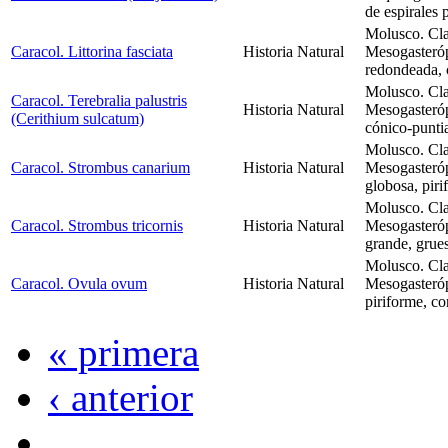
de espirales 
Molusco. Cla
Caracol. Littorina fasciata
Historia Natural
Mesogasteróp
redondeada, 
Molusco. Cla
Caracol. Terebralia palustris
Historia Natural
Mesogasteró
(Cerithium sulcatum)
cónico-punti
Molusco. Cla
Caracol. Strombus canarium
Historia Natural
Mesogasteró
globosa, piri
Molusco. Cla
Caracol. Strombus tricornis
Historia Natural
Mesogasteró
grande, grues
Molusco. Cla
Caracol. Ovula ovum
Historia Natural
Mesogasteró
piriforme, c
« primera
‹ anterior
…