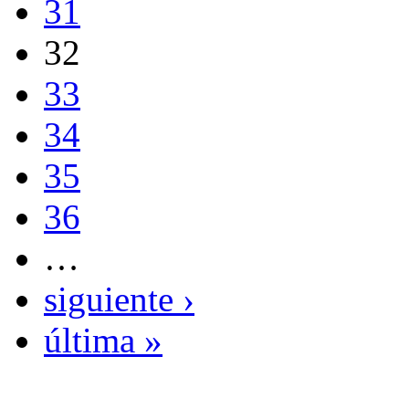
31
32
33
34
35
36
…
siguiente ›
última »