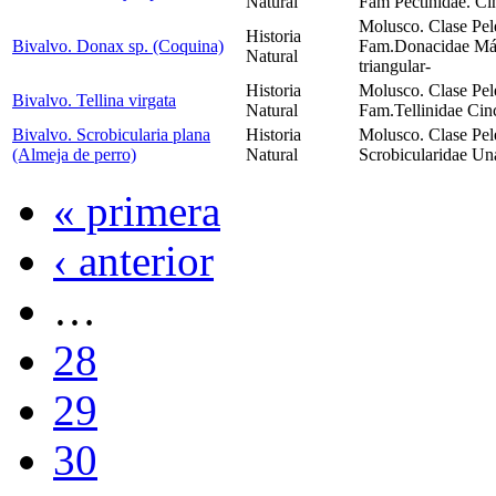
Natural
Fam Pectinidae. Cin
Molusco. Clase Pel
Historia
Bivalvo. Donax sp. (Coquina)
Fam.Donacidae Más
Natural
triangular-
Historia
Molusco. Clase Pel
Bivalvo. Tellina virgata
Natural
Fam.Tellinidae Cin
Bivalvo. Scrobicularia plana
Historia
Molusco. Clase Pel
(Almeja de perro)
Natural
Scrobicularidae Una
« primera
‹ anterior
…
28
29
30