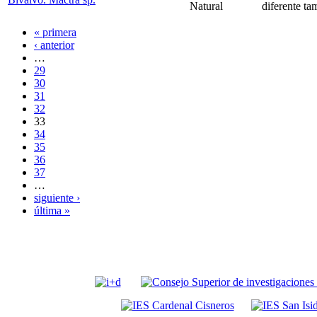
Natural
diferente t
« primera
‹ anterior
…
29
30
31
32
33
34
35
36
37
…
siguiente ›
última »