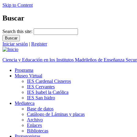
Skip to Content
Buscar
Search this site:
Iniciar sesión
|
Register
Ciencia y Educación en los Institutos Madrileños de Enseñanza Secu
Programa
Museo Virtual
IES Cardenal Cisneros
IES Cervantes
IES Isabel la Católica
IES San Isidro
Mediateca
Base de datos
Catálogo de Láminas y placas
Archivo
Enlaces
Bibliotecas
Protagonistas