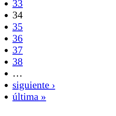
33
34
35
36
37
38
…
siguiente ›
última »