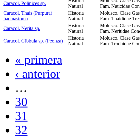
Historia
Molusco. Clase Gas
Caracol. Polinices sp.
Natural
Fam. Naticidae Con
Caracol. Thais (Purpura)
Historia
Molusco. Clase Gas
haemastoma
Natural
Fam. Thaididae Tres
Historia
Molusco. Clase Gas
Caracol. Nerita sp.
Natural
Fam. Neritidae Conc
Historia
Molusco. Clase Gas
Caracol. Gibbula sp. (Peonza)
Natural
Fam. Trochidae Con
« primera
‹ anterior
…
30
31
32