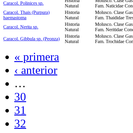
Historia
Molusco. Clase Gas
Caracol. Polinices sp.
Natural
Fam. Naticidae Con
Caracol. Thais (Purpura)
Historia
Molusco. Clase Gas
haemastoma
Natural
Fam. Thaididae Tres
Historia
Molusco. Clase Gas
Caracol. Nerita sp.
Natural
Fam. Neritidae Conc
Historia
Molusco. Clase Gas
Caracol. Gibbula sp. (Peonza)
Natural
Fam. Trochidae Con
« primera
‹ anterior
…
30
31
32