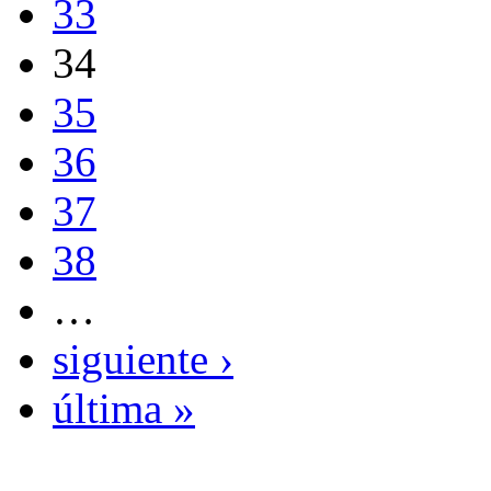
33
34
35
36
37
38
…
siguiente ›
última »