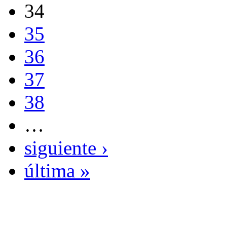
34
35
36
37
38
…
siguiente ›
última »