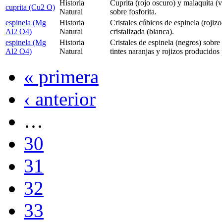
Historia
Cuprita (rojo oscuro) y malaquita (v
cuprita (Cu2 O)
Natural
sobre fosforita.
espinela (Mg
Historia
Cristales cúbicos de espinela (rojizo
Al2 O4)
Natural
cristalizada (blanca).
espinela (Mg
Historia
Cristales de espinela (negros) sobre
Al2 O4)
Natural
tintes naranjas y rojizos producidos
« primera
‹ anterior
…
30
31
32
33