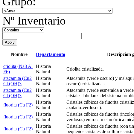
Grupo:
Nº Inventario
Nombre
Departamento
Descripción 
criolita (Na3 Al
Historia
Criolita cristalizada.
F6)
Natural
atacamita (Cu2
Historia
Atacamita (verde oscuro) y malaqui
Cl (OH)3
Natural
oscuro) cristalizadas.
atacamita (Cu2
Historia
Atacamita (verde esmeralda a verde 
Cl (OH)3
Natural
cristales tabulares del sistema rómbi
Historia
Cristales cúbicos de fluorita cristali
fluorita (Ca F2)
Natural
azulado-verdosos).
Historia
Cristales cúbicos de fluorita (incolo
fluorita (Ca F2)
Natural
verdosos) en roca metamórfica micá
Historia
Cristales cúbicos de fluorita (con ti
fluorita (Ca F2)
Natural
pequeños cristales de sulfuros crista