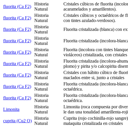
Historia
Cristales cúbicos de fluorita (incolo
fluorita (Ca F2)
Natural
acaramelados y amarillentos).
Historia
Cristales cúbicos y octaédricos de fl
fluorita (Ca F2)
Natural
con tintes azulado-verdosos).
Historia
fluorita (Ca F2)
Fluorita cristalizada (blanca) con ex
Natural
Historia
fluorita (Ca F2)
Fluorita cristalizada (incolora-blanca
Natural
Historia
Fluorita (incolora con tintes blanqu
fluorita (Ca F2)
Natural
violáceos) cristalizada, con cristales
Historia
Fluorita cristalizada (incolora-ahum
fluorita (Ca F2)
Natural
plomo) y pirita y/o calcopirita dise
Historia
Cristales con hábito cúbico de fluor
fluorita (Ca F2)
Natural
maclados entre si, junto a cristales
Historia
Fluorita cristalizada (incolora-blanc
fluorita (Ca F2)
Natural
octaédrica.
Historia
Fluorita cristalizada (incolora-blanc
fluorita (Ca F2)
Natural
octaédrica.
Historia
Limonita (roca compuesta por diver
Limonita
Natural
le dan una tonalidad amarillenta-roji
Historia
Cuprita (rojo cochinilla-rojo sangre
cuprita (Cu2 O)
Natural
malaquita cristalizada en cristales