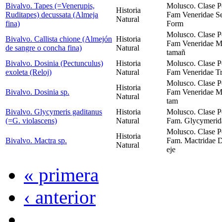
Bivalvo. Tapes (=Venerupis,
Molusco. Clase P
Historia
Ruditapes) decussata (Almeja
Fam Veneridae Sei
Natural
fina)
Form
Molusco. Clase P
Bivalvo. Callista chione (Almejón
Historia
Fam Veneridae Má
de sangre o concha fina)
Natural
tamañ
Bivalvo. Dosinia (Pectunculus)
Historia
Molusco. Clase P
exoleta (Reloj)
Natural
Fam Veneridae Tr
Molusco. Clase P
Historia
Bivalvo. Dosinia sp.
Fam Veneridae Má
Natural
tam
Bivalvo. Glycymeris gaditanus
Historia
Molusco. Clase P
(=G. violascens)
Natural
Fam. Glycymerida
Molusco. Clase P
Historia
Bivalvo. Mactra sp.
Fam. Mactridae D
Natural
eje
« primera
‹ anterior
…