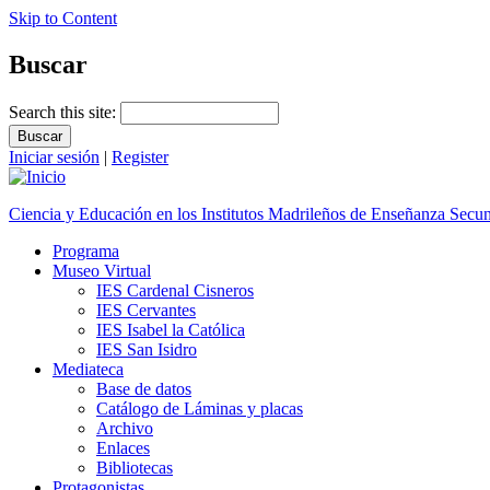
Skip to Content
Buscar
Search this site:
Iniciar sesión
|
Register
Ciencia y Educación en los Institutos Madrileños de Enseñanza Secu
Programa
Museo Virtual
IES Cardenal Cisneros
IES Cervantes
IES Isabel la Católica
IES San Isidro
Mediateca
Base de datos
Catálogo de Láminas y placas
Archivo
Enlaces
Bibliotecas
Protagonistas