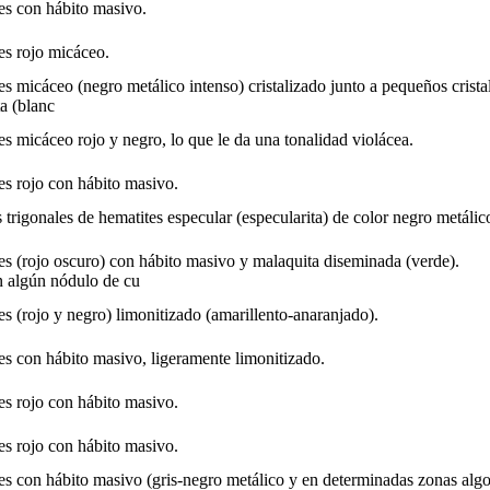
es con hábito masivo.
es rojo micáceo.
s micáceo (negro metálico intenso) cristalizado junto a pequeños crista
ta (blanc
s micáceo rojo y negro, lo que le da una tonalidad violácea.
es rojo con hábito masivo.
s trigonales de hematites especular (especularita) de color negro metálic
s (rojo oscuro) con hábito masivo y malaquita diseminada (verde).
 algún nódulo de cu
s (rojo y negro) limonitizado (amarillento-anaranjado).
s con hábito masivo, ligeramente limonitizado.
es rojo con hábito masivo.
es rojo con hábito masivo.
es con hábito masivo (gris-negro metálico y en determinadas zonas alg