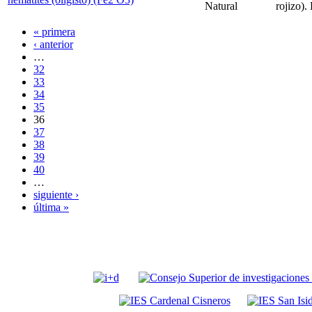
Natural
rojizo)
« primera
‹ anterior
…
32
33
34
35
36
37
38
39
40
…
siguiente ›
última »