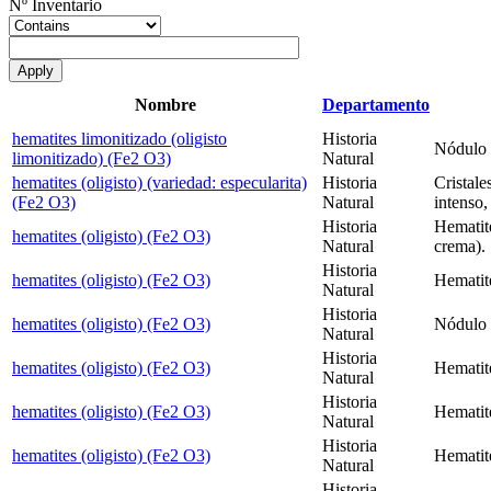
Nº Inventario
Nombre
Departamento
hematites limonitizado (oligisto
Historia
Nódulo d
limonitizado) (Fe2 O3)
Natural
hematites (oligisto) (variedad: especularita)
Historia
Cristale
(Fe2 O3)
Natural
intenso,
Historia
Hematite
hematites (oligisto) (Fe2 O3)
Natural
crema).
Historia
hematites (oligisto) (Fe2 O3)
Hematit
Natural
Historia
hematites (oligisto) (Fe2 O3)
Nódulo r
Natural
Historia
hematites (oligisto) (Fe2 O3)
Hematite
Natural
Historia
hematites (oligisto) (Fe2 O3)
Hematit
Natural
Historia
hematites (oligisto) (Fe2 O3)
Hematite
Natural
Historia