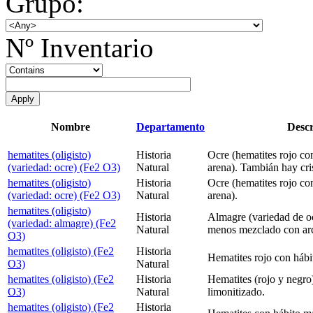
Grupo:
Nº Inventario
Nombre
Departamento
Descr
hematites (oligisto)
Historia
Ocre (hematites rojo co
(variedad: ocre) (Fe2 O3)
Natural
arena). Tambián hay cris
hematites (oligisto)
Historia
Ocre (hematites rojo co
(variedad: ocre) (Fe2 O3)
Natural
arena).
hematites (oligisto)
Historia
Almagre (variedad de oc
(variedad: almagre) (Fe2
Natural
menos mezclado con arci
O3)
hematites (oligisto) (Fe2
Historia
Hematites rojo con hábit
O3)
Natural
hematites (oligisto) (Fe2
Historia
Hematites (rojo y negro)
O3)
Natural
limonitizado.
hematites (oligisto) (Fe2
Historia