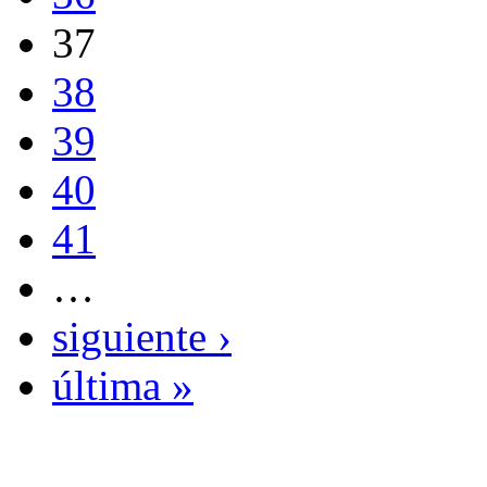
37
38
39
40
41
…
siguiente ›
última »