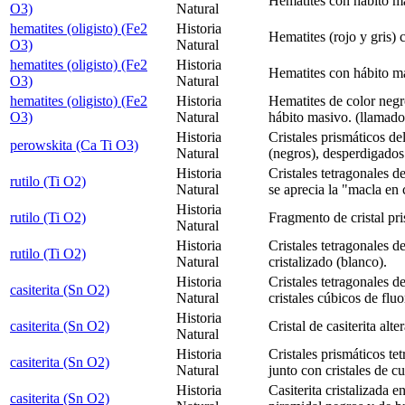
Hematites con hábito m
O3)
Natural
hematites (oligisto) (Fe2
Historia
Hematites (rojo y gris) 
O3)
Natural
hematites (oligisto) (Fe2
Historia
Hematites con hábito m
O3)
Natural
hematites (oligisto) (Fe2
Historia
Hematites de color negr
O3)
Natural
hábito masivo. (llamado
Historia
Cristales prismáticos d
perowskita (Ca Ti O3)
Natural
(negros), desperdigados 
Historia
Cristales tetragonales d
rutilo (Ti O2)
Natural
se aprecia la "macla en 
Historia
rutilo (Ti O2)
Fragmento de cristal pri
Natural
Historia
Cristales tetragonales de
rutilo (Ti O2)
Natural
cristalizado (blanco).
Historia
Cristales tetragonales de
casiterita (Sn O2)
Natural
cristales cúbicos de fluo
Historia
casiterita (Sn O2)
Cristal de casiterita alt
Natural
Historia
Cristales prismáticos tet
casiterita (Sn O2)
Natural
junto con cristales de c
Historia
Casiterita cristalizada e
casiterita (Sn O2)