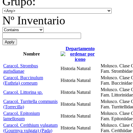
Grupo:
Nº Inventario
Departamento
Nombre
Caracol. Strombus
Molusco. Clase 
Historia Natural
aurisdianae
Fam. Strombidae 
Caracol. Buccinulum
Molusco. Clase 
Historia Natural
(Euthria) corneum
Fam. Buccinidae 
Molusco. Clase 
Caracol. Littorina sp.
Historia Natural
Fam. Littorinida
Caracol. Turritella communis
Molusco. Clase 
Historia Natural
(Torrecilla)
Fam. Turritellida
Caracol. Epitonium
Molusco. Clase 
Historia Natural
lamellosum
Fam. Epitoniidae
Caracol. Cerithium vulgatum
Molusco. Clase 
Historia Natural
(Gourmya vulgata) (Pada)
Fam. Cerithiidae