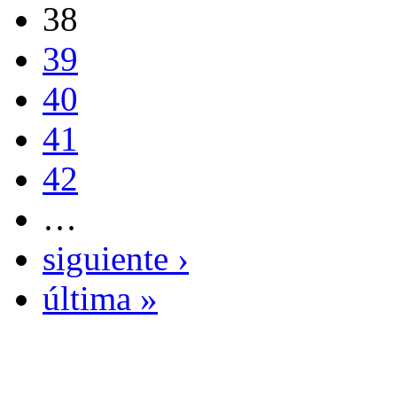
38
39
40
41
42
…
siguiente ›
última »