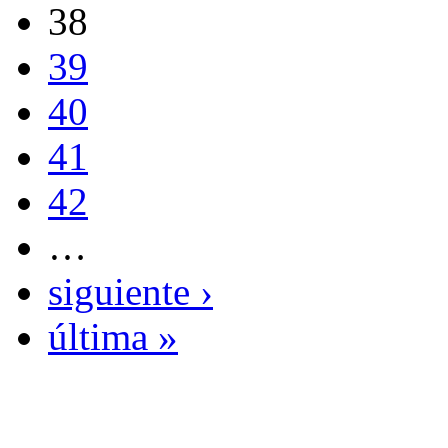
38
39
40
41
42
…
siguiente ›
última »