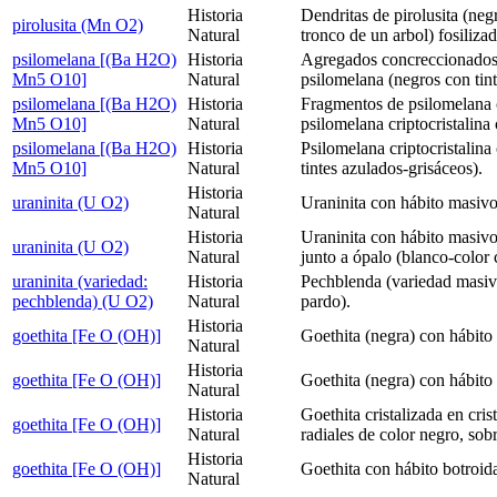
Historia
Dendritas de pirolusita (ne
pirolusita (Mn O2)
Natural
tronco de un arbol) fosilizada
psilomelana [(Ba H2O)
Historia
Agregados concreccionados 
Mn5 O10]
Natural
psilomelana (negros con tint
psilomelana [(Ba H2O)
Historia
Fragmentos de psilomelana 
Mn5 O10]
Natural
psilomelana criptocristalina
psilomelana [(Ba H2O)
Historia
Psilomelana criptocristalina
Mn5 O10]
Natural
tintes azulados-grisáceos).
Historia
uraninita (U O2)
Uraninita con hábito masivo 
Natural
Historia
Uraninita con hábito masivo 
uraninita (U O2)
Natural
junto a ópalo (blanco-color 
uraninita (variedad:
Historia
Pechblenda (variedad masiva
pechblenda) (U O2)
Natural
pardo).
Historia
goethita [Fe O (OH)]
Goethita (negra) con hábito 
Natural
Historia
goethita [Fe O (OH)]
Goethita (negra) con hábito 
Natural
Historia
Goethita cristalizada en cris
goethita [Fe O (OH)]
Natural
radiales de color negro, sobr
Historia
goethita [Fe O (OH)]
Goethita con hábito botroida
Natural