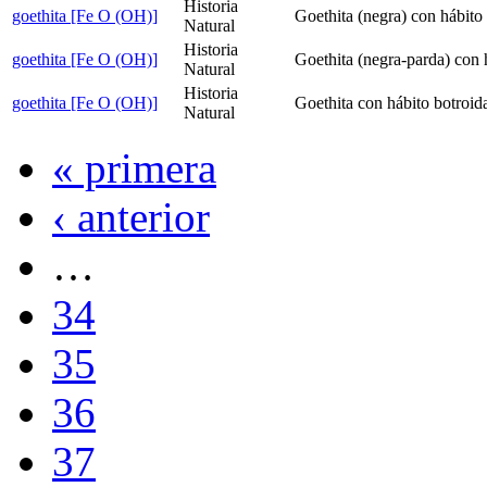
Historia
goethita [Fe O (OH)]
Goethita (negra) con hábito 
Natural
Historia
goethita [Fe O (OH)]
Goethita (negra-parda) con h
Natural
Historia
goethita [Fe O (OH)]
Goethita con hábito botroida
Natural
« primera
‹ anterior
…
34
35
36
37