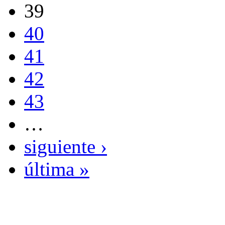
39
40
41
42
43
…
siguiente ›
última »