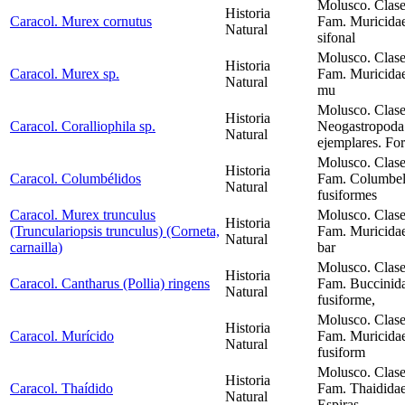
Molusco. Clase
Historia
Caracol. Murex cornutus
Fam. Muricida
Natural
sifonal
Molusco. Clase
Historia
Caracol. Murex sp.
Fam. Muricidae
Natural
mu
Molusco. Clase
Historia
Caracol. Coralliophila sp.
Neogastropoda.
Natural
ejemplares. Fo
Molusco. Clase
Historia
Caracol. Columbélidos
Fam. Columbell
Natural
fusiformes
Caracol. Murex trunculus
Molusco. Clase
Historia
(Trunculariopsis trunculus) (Corneta,
Fam. Muricidae
Natural
carnailla)
bar
Molusco. Clase
Historia
Caracol. Cantharus (Pollia) ringens
Fam. Buccinida
Natural
fusiforme,
Molusco. Clase
Historia
Caracol. Murícido
Fam. Muricidae
Natural
fusiform
Molusco. Clase
Historia
Caracol. Thaídido
Fam. Thaididae
Natural
Espiras