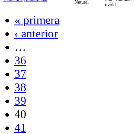
Natural
ovoid
« primera
‹ anterior
…
36
37
38
39
40
41