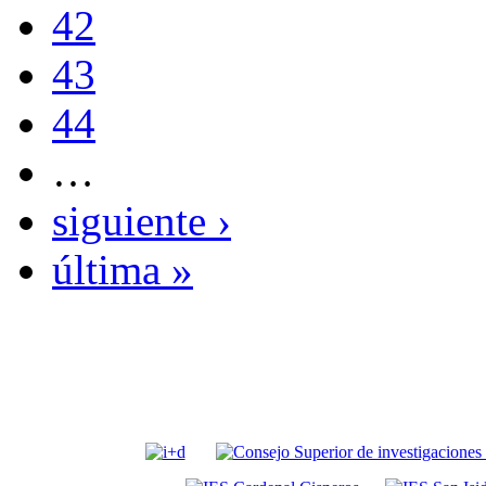
42
43
44
…
siguiente ›
última »