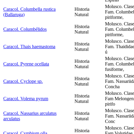
Molusco. Clase
Caracol. Columbella rustica
Historia
Fam. Columbell
(Ballaruga)
Natural
piriforme,
Molusco. Clase
Historia
Caracol. Columbélidos
Fam. Columbell
Natural
piriforme,
Molusco. Clase
Historia
Caracol. Thais haemastoma
Fam. Thaididae
Natural
ú
Molusco. Clase
Historia
Caracol. Pyrene ocellata
Fam. Columbell
Natural
fusiforme,
Molusco. Clase
Historia
Caracol. Cyclope sp.
Fam. Nassariid
Natural
Concha
Molusco. Clase
Historia
Caracol. Volema pyrum
Fam Melongeni
Natural
pirifo
Molusco. Clase
Caracol. Nassarius arculatus
Historia
Fam. Nassariid
arculatus
Natural
Conc
Molusco. Clase
Historia
Caracol. Cymbium olla
Fam Volutidae 