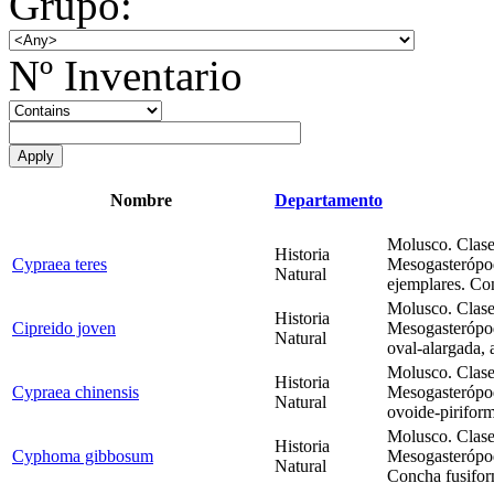
Grupo:
Nº Inventario
Nombre
Departamento
Molusco. Clase
Historia
Cypraea teres
Mesogasterópo
Natural
ejemplares. Co
Molusco. Clase
Historia
Cipreido joven
Mesogasterópo
Natural
oval-alargada,
Molusco. Clase
Historia
Cypraea chinensis
Mesogasterópo
Natural
ovoide-piriform
Molusco. Clase
Historia
Cyphoma gibbosum
Mesogasterópod
Natural
Concha fusifor