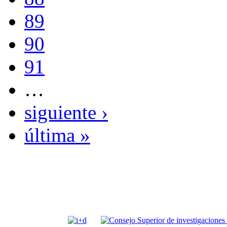
89
90
91
…
siguiente ›
última »