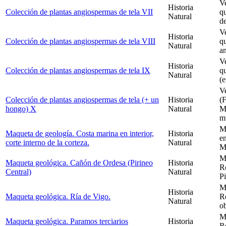
V
Historia
Colección de plantas angiospermas de tela VII
q
Natural
de
V
Historia
Colección de plantas angiospermas de tela VIII
qu
Natural
an
V
Historia
Colección de plantas angiospermas de tela IX
q
Natural
(e
V
Colección de plantas angiospermas de tela (+ un
Historia
(
hongo) X
Natural
M
m
M
Maqueta de geología. Costa marina en interior,
Historia
en
corte interno de la corteza.
Natural
M
M
Maqueta geológica. Cañón de Ordesa (Pirineo
Historia
Re
Central)
Natural
Pi
M
Historia
Maqueta geológica. Ría de Vigo.
Re
Natural
ob
M
Maqueta geológica. Paramos terciarios
Historia
Re