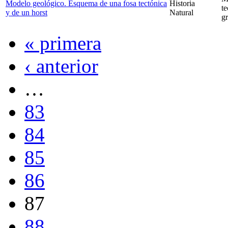
Modelo geológico. Esquema de una fosa tectónica
Historia
te
y de un horst
Natural
gr
« primera
‹ anterior
…
83
84
85
86
87
88