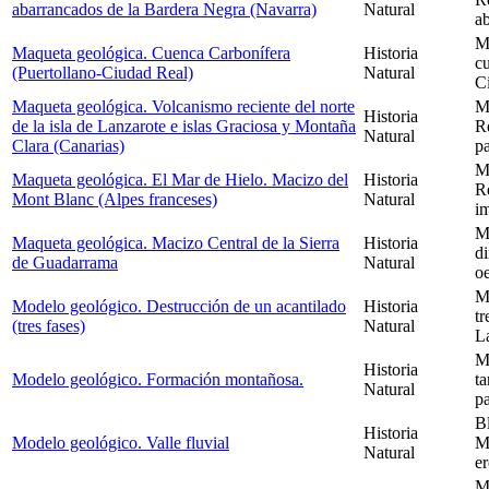
abarrancados de la Bardera Negra (Navarra)
Natural
a
Ma
Maqueta geológica. Cuenca Carbonífera
Historia
cu
(Puertollano-Ciudad Real)
Natural
Ci
Maqueta geológica. Volcanismo reciente del norte
M
Historia
de la isla de Lanzarote e islas Graciosa y Montaña
Re
Natural
Clara (Canarias)
pa
M
Maqueta geológica. El Mar de Hielo. Macizo del
Historia
R
Mont Blanc (Alpes franceses)
Natural
i
M
Maqueta geológica. Macizo Central de la Sierra
Historia
di
de Guadarrama
Natural
oe
M
Modelo geológico. Destrucción de un acantilado
Historia
tr
(tres fases)
Natural
L
M
Historia
Modelo geológico. Formación montañosa.
t
Natural
pa
B
Historia
Modelo geológico. Valle fluvial
Mu
Natural
er
M