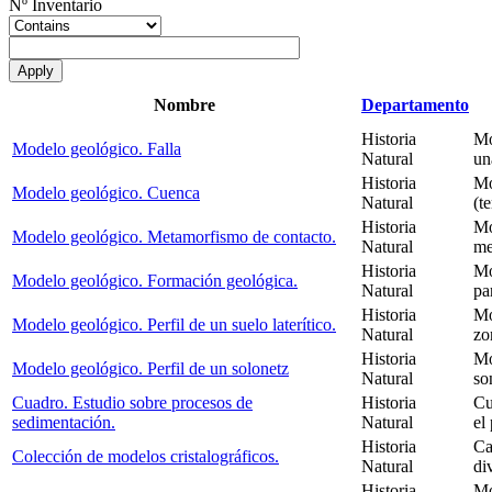
Nº Inventario
Nombre
Departamento
Historia
Mo
Modelo geológico. Falla
Natural
un
Historia
Mo
Modelo geológico. Cuenca
Natural
(t
Historia
Mo
Modelo geológico. Metamorfismo de contacto.
Natural
me
Historia
Mo
Modelo geológico. Formación geológica.
Natural
pa
Historia
Mo
Modelo geológico. Perfil de un suelo laterítico.
Natural
zo
Historia
Mo
Modelo geológico. Perfil de un solonetz
Natural
so
Cuadro. Estudio sobre procesos de
Historia
Cu
sedimentación.
Natural
el
Historia
Ca
Colección de modelos cristalográficos.
Natural
di
Historia
Mo