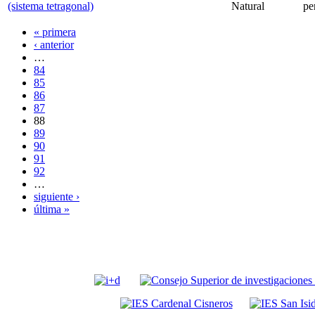
(sistema tetragonal)
Natural
pe
« primera
‹ anterior
…
84
85
86
87
88
89
90
91
92
…
siguiente ›
última »