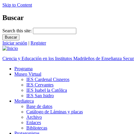
Skip to Content
Buscar
Search this site:
Iniciar sesión
|
Register
Ciencia y Educación en los Institutos Madrileños de Enseñanza Secu
Programa
Museo Virtual
IES Cardenal Cisneros
IES Cervantes
IES Isabel la Católica
IES San Isidro
Mediateca
Base de datos
Catálogo de Láminas y placas
Archivo
Enlaces
Bibliotecas
Protagonistas