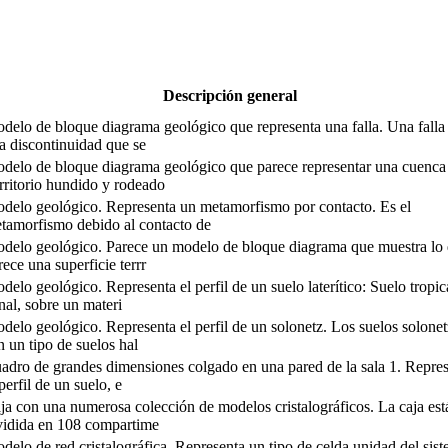
Descripción general
delo de bloque diagrama geológico que representa una falla. Una falla
a discontinuidad que se
delo de bloque diagrama geológico que parece representar una cuenca
erritorio hundido y rodeado
delo geológico. Representa un metamorfismo por contacto. Es el
tamorfismo debido al contacto de
delo geológico. Parece un modelo de bloque diagrama que muestra lo
rece una superficie terrr
delo geológico. Representa el perfil de un suelo laterítico: Suelo tropic
nal, sobre un materi
delo geológico. Representa el perfil de un solonetz. Los suelos solonet
n un tipo de suelos hal
adro de grandes dimensiones colgado en una pared de la sala 1. Repre
 perfil de un suelo, e
ja con una numerosa colección de modelos cristalográficos. La caja est
vidida en 108 compartime
delo de red cristalográfica. Representa un tipo de celda unidad del sis