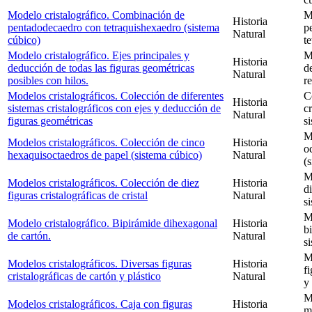
Modelo cristalográfico. Combinación de
M
Historia
pentadodecaedro con tetraquishexaedro (sistema
p
Natural
cúbico)
t
Modelo cristalográfico. Ejes principales y
M
Historia
deducción de todas las figuras geométricas
de
Natural
posibles con hilos.
r
Modelos cristalográficos. Colección de diferentes
C
Historia
sistemas cristalográficos con ejes y deducción de
cr
Natural
figuras geométricas
s
M
Modelos cristalográficos. Colección de cinco
Historia
o
hexaquisoctaedros de papel (sistema cúbico)
Natural
(
M
Modelos cristalográficos. Colección de diez
Historia
di
figuras cristalográficas de cristal
Natural
si
M
Modelo cristalográfico. Bipirámide dihexagonal
Historia
b
de cartón.
Natural
s
M
Modelos cristalográficos. Diversas figuras
Historia
fi
cristalográficas de cartón y plástico
Natural
y
M
Modelos cristalográficos. Caja con figuras
Historia
m