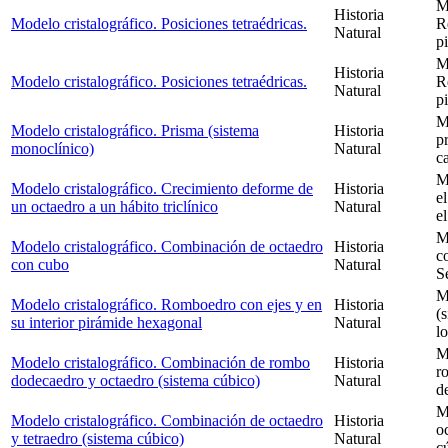
M
Historia
Modelo cristalográfico. Posiciones tetraédricas.
R
Natural
p
M
Historia
Modelo cristalográfico. Posiciones tetraédricas.
R
Natural
p
M
Modelo cristalográfico. Prisma (sistema
Historia
p
monoclínico)
Natural
c
M
Modelo cristalográfico. Crecimiento deforme de
Historia
e
un octaedro a un hábito triclínico
Natural
e
M
Modelo cristalográfico. Combinación de octaedro
Historia
c
con cubo
Natural
S
M
Modelo cristalográfico. Romboedro con ejes y en
Historia
(
su interior pirámide hexagonal
Natural
l
M
Modelo cristalográfico. Combinación de rombo
Historia
r
dodecaedro y octaedro (sistema cúbico)
Natural
d
M
Modelo cristalográfico. Combinación de octaedro
Historia
o
y tetraedro (sistema cúbico)
Natural
c