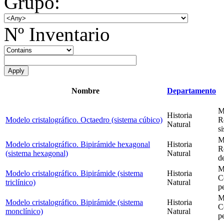
Grupo:
Nº Inventario
Nombre
Departamento
M
Historia
Modelo cristalográfico. Octaedro (sistema cúbico)
R
Natural
s
M
Modelo cristalográfico. Bipirámide hexagonal
Historia
R
(sistema hexagonal)
Natural
d
M
Modelo cristalográfico. Bipirámide (sistema
Historia
C
triclínico)
Natural
pe
M
Modelo cristalográfico. Bipirámide (sistema
Historia
C
monclínico)
Natural
p