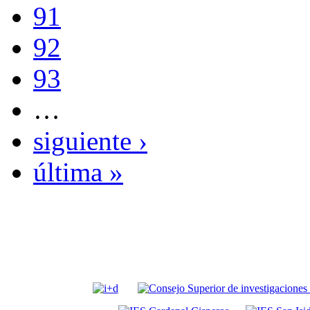
91
92
93
…
siguiente ›
última »