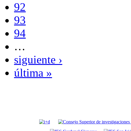
92
93
94
…
siguiente ›
última »