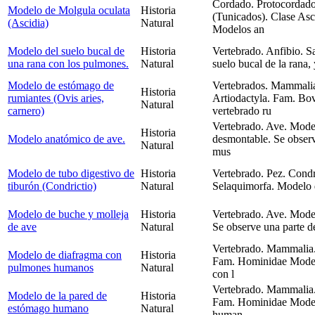
Cordado. Protocordado
Modelo de Molgula oculata
Historia
(Tunicados). Clase As
(Ascidia)
Natural
Modelos an
Modelo del suelo bucal de
Historia
Vertebrado. Anfibio. S
una rana con los pulmones.
Natural
suelo bucal de la rana
Modelo de estómago de
Vertebrados. Mammalia
Historia
rumiantes (Ovis aries,
Artiodactyla. Fam. Bo
Natural
carnero)
vertebrado ru
Vertebrado. Ave. Mode
Historia
Modelo anatómico de ave.
desmontable. Se observ
Natural
mus
Modelo de tubo digestivo de
Historia
Vertebrado. Pez. Condr
tiburón (Condrictio)
Natural
Selaquimorfa. Modelo d
Modelo de buche y molleja
Historia
Vertebrado. Ave. Model
de ave
Natural
Se observe una parte 
Vertebrado. Mammalia.
Modelo de diafragma con
Historia
Fam. Hominidae Model
pulmones humanos
Natural
con l
Vertebrado. Mammalia.
Modelo de la pared de
Historia
Fam. Hominidae Model
estómago humano
Natural
human