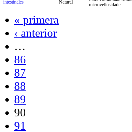
intestinales
Natural
microvellosidade
« primera
‹ anterior
…
86
87
88
89
90
91