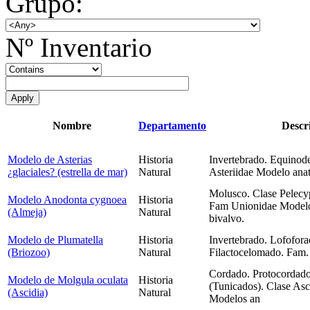
Grupo:
Nº Inventario
Nombre
Departamento
Descr
Modelo de Asterias
Historia
Invertebrado. Equinod
¿glaciales? (estrella de mar)
Natural
Asteriidae Modelo anat
Molusco. Clase Pelecy
Modelo Anodonta cygnoea
Historia
Fam Unionidae Modelo
(Almeja)
Natural
bivalvo.
Modelo de Plumatella
Historia
Invertebrado. Lofofora
(Briozoo)
Natural
Filactocelomado. Fam.
Cordado. Protocordado
Modelo de Molgula oculata
Historia
(Tunicados). Clase As
(Ascidia)
Natural
Modelos an