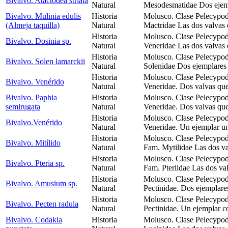
Bivalvo. Atactodea striata
Natural
Mesodesmatidae Dos ejem
Bivalvo. Mulinia edulis
Historia
Molusco. Clase Pelecypod
(Almeja taquilla)
Natural
Mactridae Las dos valvas 
Historia
Molusco. Clase Pelecypod
Bivalvo. Dosinia sp.
Natural
Veneridae Las dos valvas 
Historia
Molusco. Clase Pelecypod
Bivalvo. Solen lamarckii
Natural
Solenidae Dos ejemplares 
Historia
Molusco. Clase Pelecypod
Bivalvo. Venérido
Natural
Veneridae. Dos valvas que
Bivalvo. Paphia
Historia
Molusco. Clase Pelecypod
semirugata
Natural
Veneridae. Dos valvas que
Historia
Molusco. Clase Pelecypod
Bivalvo.Venérido
Natural
Veneridae. Un ejemplar un
Historia
Molusco. Clase Pelecypod
Bivalvo. Mitílido
Natural
Fam. Mytilidae Las dos va
Historia
Molusco. Clase Pelecypod
Bivalvo. Pteria sp.
Natural
Fam. Pteriidae Las dos va
Historia
Molusco. Clase Pelecypod
Bivalvo. Amusium sp.
Natural
Pectinidae. Dos ejemplares
Historia
Molusco. Clase Pelecypod
Bivalvo. Pecten radula
Natural
Pectinidae. Un ejemplar c
Bivalvo. Codakia
Historia
Molusco. Clase Pelecypod