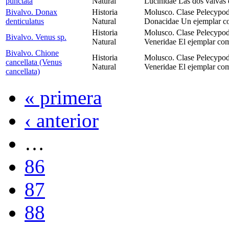
punctata
Natural
Lucinidae Las dos valvas 
Bivalvo. Donax
Historia
Molusco. Clase Pelecypod
denticulatus
Natural
Donacidae Un ejemplar co
Historia
Molusco. Clase Pelecypod
Bivalvo. Venus sp.
Natural
Veneridae El ejemplar com
Bivalvo. Chione
Historia
Molusco. Clase Pelecypod
cancellata (Venus
Natural
Veneridae El ejemplar com
cancellata)
« primera
‹ anterior
…
86
87
88