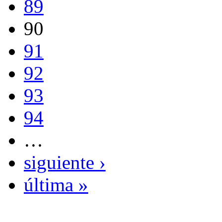
89
90
91
92
93
94
…
siguiente ›
última »