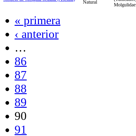
Natural
Molgulidae
« primera
‹ anterior
…
86
87
88
89
90
91