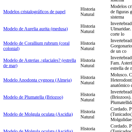
Modelos cri
Historia
Modelos cristalográficos de papel
de figuras 
Natural
sistema
Invertebra
Historia
Modelo de Aurelia aurita (medusa)
Ulmaridae.
Natural
corte lo
Invertebrad
Modelo de Corallium rubrum (coral
Historia
Gorgonario
colonial)
Natural
de un co
Invertebrad
Modelo de Asterias ¿glaciales? (estrella
Historia
Fam. Aster
de mar)
Natural
estrella de
Molusco. C
Historia
Modelo Anodonta cygnoea (Almeja)
Heterodont
Natural
anatómico 
Invertebrad
Historia
Modelo de Plumatella (Briozoo)
(Briozoos).
Natural
Plumatelli
Cordado. P
Historia
Modelo de Molgula oculata (Ascidia)
(Tunicados
Natural
Molgulidae
Cordado. P
Historia
Modelo de Molgula oculata (Ascidia)
(Tunicados