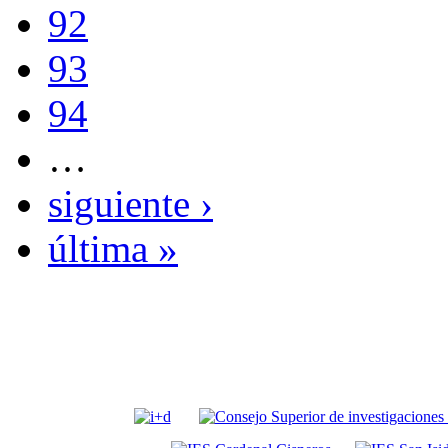
92
93
94
…
siguiente ›
última »