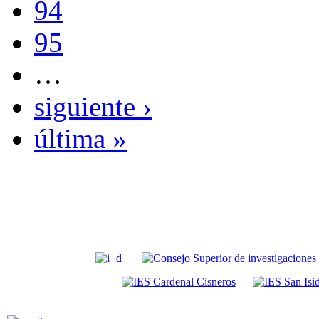
94
95
…
siguiente ›
última »