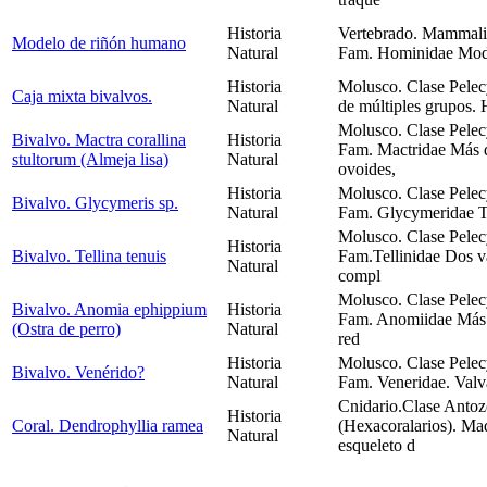
Historia
Vertebrado. Mammalia
Modelo de riñón humano
Natural
Fam. Hominidae Model
Historia
Molusco. Clase Pelec
Caja mixta bivalvos.
Natural
de múltiples grupos. 
Molusco. Clase Pelec
Bivalvo. Mactra corallina
Historia
Fam. Mactridae Más de
stultorum (Almeja lisa)
Natural
ovoides,
Historia
Molusco. Clase Pelec
Bivalvo. Glycymeris sp.
Natural
Fam. Glycymeridae Tr
Molusco. Clase Pelec
Historia
Bivalvo. Tellina tenuis
Fam.Tellinidae Dos va
Natural
compl
Molusco. Clase Pelec
Bivalvo. Anomia ephippium
Historia
Fam. Anomiidae Más d
(Ostra de perro)
Natural
red
Historia
Molusco. Clase Pelec
Bivalvo. Venérido?
Natural
Fam. Veneridae. Valva
Cnidario.Clase Antoz
Historia
Coral. Dendrophyllia ramea
(Hexacoralarios). Ma
Natural
esqueleto d