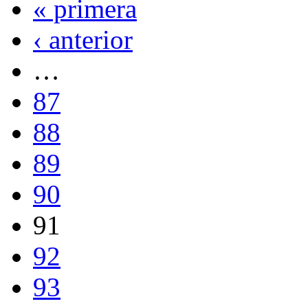
« primera
‹ anterior
…
87
88
89
90
91
92
93