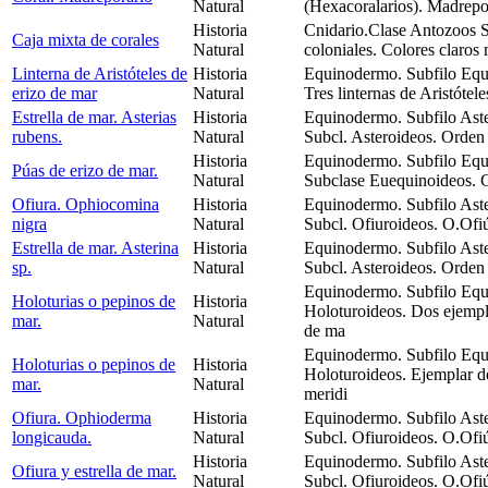
Natural
(Hexacoralarios). Madrepor
Historia
Cnidario.Clase Antozoos S
Caja mixta de corales
Natural
coloniales. Colores claros
Linterna de Aristóteles de
Historia
Equinodermo. Subfilo Equ
erizo de mar
Natural
Tres linternas de Aristótel
Estrella de mar. Asterias
Historia
Equinodermo. Subfilo Aste
rubens.
Natural
Subcl. Asteroideos. Orden
Historia
Equinodermo. Subfilo Equ
Púas de erizo de mar.
Natural
Subclase Euequinoideos. C
Ofiura. Ophiocomina
Historia
Equinodermo. Subfilo Aste
nigra
Natural
Subcl. Ofiuroideos. O.Ofi
Estrella de mar. Asterina
Historia
Equinodermo. Subfilo Aste
sp.
Natural
Subcl. Asteroideos. Orden
Equinodermo. Subfilo Equ
Holoturias o pepinos de
Historia
Holoturoideos. Dos ejempl
mar.
Natural
de ma
Equinodermo. Subfilo Equ
Holoturias o pepinos de
Historia
Holoturoideos. Ejemplar de
mar.
Natural
meridi
Ofiura. Ophioderma
Historia
Equinodermo. Subfilo Aste
longicauda.
Natural
Subcl. Ofiuroideos. O.Ofi
Historia
Equinodermo. Subfilo Aste
Ofiura y estrella de mar.
Natural
Subcl. Ofiuroideos. O.Ofiú