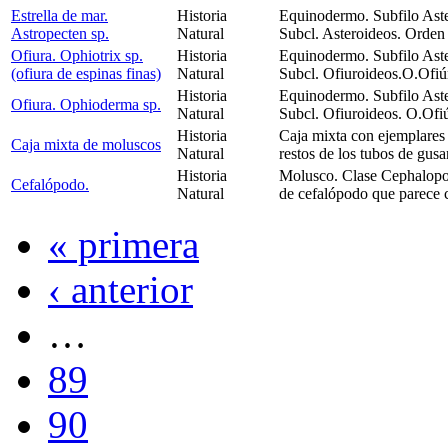
Estrella de mar.
Historia
Equinodermo. Subfilo Aste
Astropecten sp.
Natural
Subcl. Asteroideos. Orde
Ofiura. Ophiotrix sp.
Historia
Equinodermo. Subfilo Aste
(ofiura de espinas finas)
Natural
Subcl. Ofiuroideos.O.Ofiú
Historia
Equinodermo. Subfilo Aste
Ofiura. Ophioderma sp.
Natural
Subcl. Ofiuroideos. O.Ofi
Historia
Caja mixta con ejemplares 
Caja mixta de moluscos
Natural
restos de los tubos de gus
Historia
Molusco. Clase Cephalopo
Cefalópodo.
Natural
de cefalópodo que parece 
« primera
‹ anterior
…
89
90