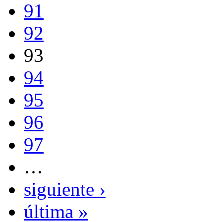
91
92
93
94
95
96
97
…
siguiente ›
última »