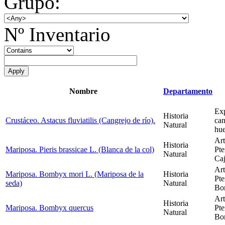
Grupo:
Nº Inventario
Nombre
Departamento
Exp
Historia
Crustáceo. Astacus fluviatilis (Cangrejo de río).
can
Natural
hue
Ar
Historia
Mariposa. Pieris brassicae L. (Blanca de la col)
Pte
Natural
Caj
Ar
Mariposa. Bombyx mori L. (Mariposa de la
Historia
Pte
seda)
Natural
Bom
Ar
Historia
Mariposa. Bombyx quercus
Pte
Natural
Bom