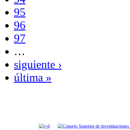
95
96
97
…
siguiente ›
última »