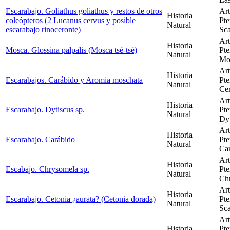
Escarabajo. Goliathus goliathus y restos de otros
Ar
Historia
coleópteros (2 Lucanus cervus y posible
Pte
Natural
escarabajo rinoceronte)
Sca
Ar
Historia
Mosca. Glossina palpalis (Mosca tsé-tsé)
Pte
Natural
Mos
Ar
Historia
Escarabajos. Carábido y Aromia moschata
Pte
Natural
Cer
Ar
Historia
Escarabajo. Dytiscus sp.
Pte
Natural
Dyt
Ar
Historia
Escarabajo. Carábido
Pte
Natural
Car
Ar
Historia
Escabajo. Chrysomela sp.
Pte
Natural
Chr
Ar
Historia
Escarabajo. Cetonia ¿aurata? (Cetonia dorada)
Pte
Natural
Sca
Ar
Historia
Pte