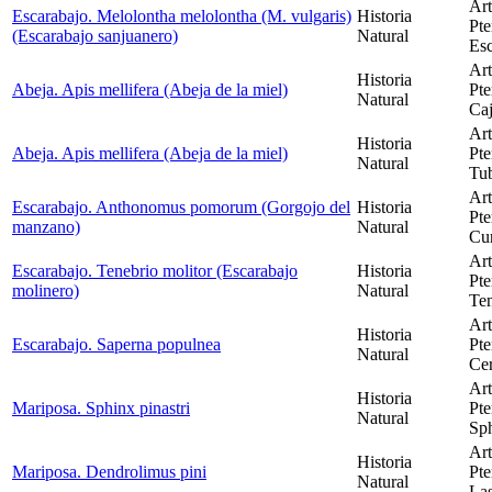
Ar
Escarabajo. Melolontha melolontha (M. vulgaris)
Historia
Pte
(Escarabajo sanjuanero)
Natural
Esc
Ar
Historia
Abeja. Apis mellifera (Abeja de la miel)
Pte
Natural
Caj
Ar
Historia
Abeja. Apis mellifera (Abeja de la miel)
Pte
Natural
Tub
Ar
Escarabajo. Anthonomus pomorum (Gorgojo del
Historia
Pte
manzano)
Natural
Cur
Ar
Escarabajo. Tenebrio molitor (Escarabajo
Historia
Pte
molinero)
Natural
Ten
Ar
Historia
Escarabajo. Saperna populnea
Pte
Natural
Cer
Ar
Historia
Mariposa. Sphinx pinastri
Pte
Natural
Sph
Ar
Historia
Mariposa. Dendrolimus pini
Pte
Natural
Las