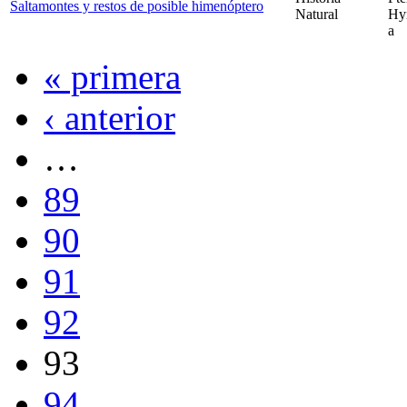
Saltamontes y restos de posible himenóptero
Natural
Hym
a
« primera
‹ anterior
…
89
90
91
92
93
94