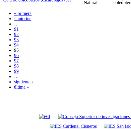
Natural
coleópter
« primera
‹ anterior
…
91
92
93
94
95
96
97
98
99
…
siguiente ›
última »