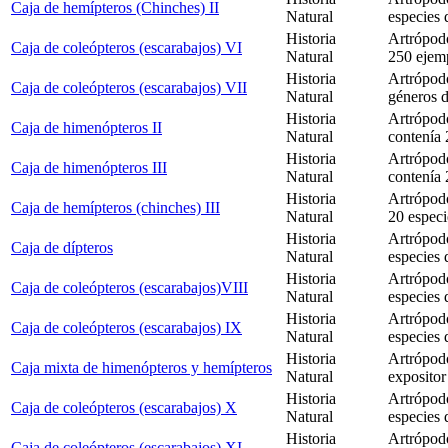
Caja de hemípteros (Chinches) II
Natural
especies 
Historia
Artrópodo
Caja de coleópteros (escarabajos) VI
Natural
250 ejem
Historia
Artrópodo
Caja de coleópteros (escarabajos) VII
Natural
géneros d
Historia
Artrópod
Caja de himenópteros II
Natural
contenía 
Historia
Artrópod
Caja de himenópteros III
Natural
contenía 
Historia
Artrópodo
Caja de hemípteros (chinches) III
Natural
20 especi
Historia
Artrópodo
Caja de dípteros
Natural
especies 
Historia
Artrópodo
Caja de coleópteros (escarabajos)VIII
Natural
especies 
Historia
Artrópodo
Caja de coleópteros (escarabajos) IX
Natural
especies 
Historia
Artrópod
Caja mixta de himenópteros y hemípteros
Natural
expositor
Historia
Artrópodo
Caja de coleópteros (escarabajos) X
Natural
especies 
Historia
Artrópodo
Caja de coleópteros (escarabajos) XI