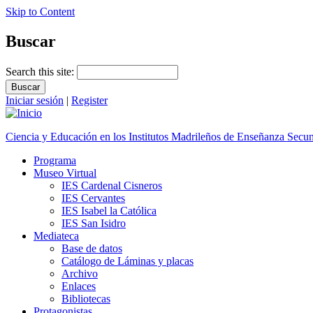
Skip to Content
Buscar
Search this site:
Iniciar sesión
|
Register
Ciencia y Educación en los Institutos Madrileños de Enseñanza Secu
Programa
Museo Virtual
IES Cardenal Cisneros
IES Cervantes
IES Isabel la Católica
IES San Isidro
Mediateca
Base de datos
Catálogo de Láminas y placas
Archivo
Enlaces
Bibliotecas
Protagonistas