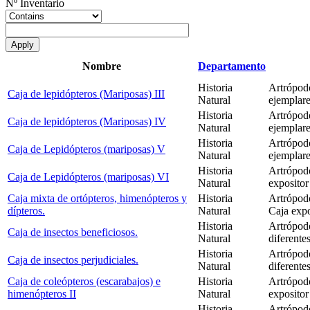
Nº Inventario
Nombre
Departamento
Historia
Artrópodo
Caja de lepidópteros (Mariposas) III
Natural
ejemplare
Historia
Artrópodo
Caja de lepidópteros (Mariposas) IV
Natural
ejemplare
Historia
Artrópodo
Caja de Lepidópteros (mariposas) V
Natural
ejemplare
Historia
Artrópod
Caja de Lepidópteros (mariposas) VI
Natural
expositor
Caja mixta de ortópteros, himenópteros y
Historia
Artrópod
dípteros.
Natural
Caja exp
Historia
Artrópodo
Caja de insectos beneficiosos.
Natural
diferente
Historia
Artrópodo
Caja de insectos perjudiciales.
Natural
diferente
Caja de coleópteros (escarabajos) e
Historia
Artrópod
himenópteros II
Natural
expositor
Historia
Artrópod