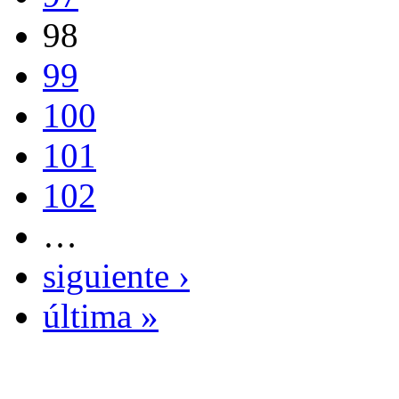
98
99
100
101
102
…
siguiente ›
última »