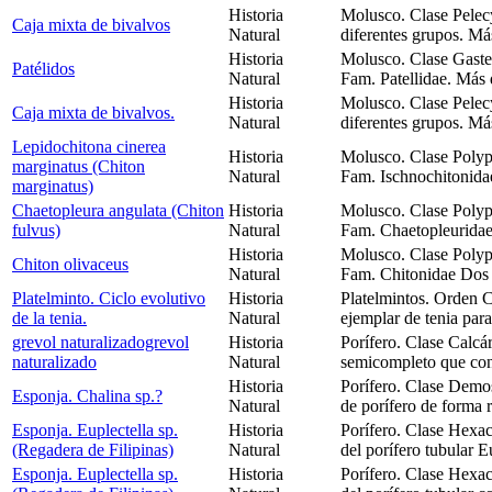
Historia
Molusco. Clase Pelec
Caja mixta de bivalvos
Natural
diferentes grupos. Má
Historia
Molusco. Clase Gaste
Patélidos
Natural
Fam. Patellidae. Más 
Historia
Molusco. Clase Pelec
Caja mixta de bivalvos.
Natural
diferentes grupos. Más
Lepidochitona cinerea
Historia
Molusco. Clase Polyp
marginatus (Chiton
Natural
Fam. Ischnochitonidae
marginatus)
Chaetopleura angulata (Chiton
Historia
Molusco. Clase Polyp
fulvus)
Natural
Fam. Chaetopleuridae
Historia
Molusco. Clase Polyp
Chiton olivaceus
Natural
Fam. Chitonidae Dos 
Platelminto. Ciclo evolutivo
Historia
Platelmintos. Orden 
de la tenia.
Natural
ejemplar de tenia par
grevol naturalizadogrevol
Historia
Porífero. Clase Calcár
naturalizado
Natural
semicompleto que cons
Historia
Porífero. Clase Demo
Esponja. Chalina sp.?
Natural
de porífero de forma r
Esponja. Euplectella sp.
Historia
Porífero. Clase Hexac
(Regadera de Filipinas)
Natural
del porífero tubular E
Esponja. Euplectella sp.
Historia
Porífero. Clase Hexac