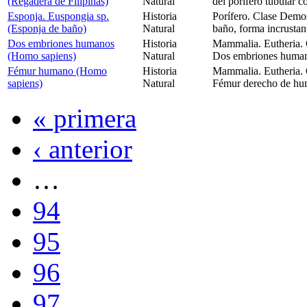
(Regadera de Filipinas)
Natural
del porífero tubular c
Esponja. Euspongia sp.
Historia
Porífero. Clase Demos
(Esponja de baño)
Natural
baño, forma incrustan
Dos embriones humanos
Historia
Mammalia. Eutheria.
(Homo sapiens)
Natural
Dos embriones humano
Fémur humano (Homo
Historia
Mammalia. Eutheria.
sapiens)
Natural
Fémur derecho de hum
« primera
‹ anterior
…
94
95
96
97