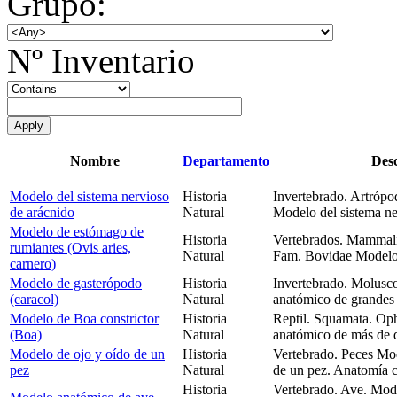
Grupo:
Nº Inventario
Nombre
Departamento
Desc
Modelo del sistema nervioso
Historia
Invertebrado. Artrópo
de arácnido
Natural
Modelo del sistema ne
Modelo de estómago de
Historia
Vertebrados. Mammalia
rumiantes (Ovis aries,
Natural
Fam. Bovidae Modelo 
carnero)
Modelo de gasterópodo
Historia
Invertebrado. Molusc
(caracol)
Natural
anatómico de grandes
Modelo de Boa constrictor
Historia
Reptil. Squamata. Op
(Boa)
Natural
anatómico de más de d
Modelo de ojo y oído de un
Historia
Vertebrado. Peces Mo
pez
Natural
de un pez. Anatomía 
Historia
Vertebrado. Ave. Mod