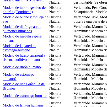
Modelo anatómico de ave.
Natural
desmontable. Se obser
Modelo de tubo digestivo de
Historia
Vertebrado. Pez. Cond
tiburón (Condrictio)
Natural
Selaquimorfa. Modelo 
Modelo de buche y molleja de
Historia
Vertebrado. Ave. Mode
ave
Natural
observe una parte de 
Modelo de diafragma con
Historia
Vertebrado. Mammalia
pulmones humanos
Natural
Hominidae Modelo ana
Modelo de médula espinal
Historia
Vertebrado. Mammalia
humana
Natural
Hominidae Modelo ana
Modelo de la pared de
Historia
Vertebrado. Mammalia
estómago humano
Natural
Hominidae Modelo de
Modelo de hueso temporal y
Historia
Vertebrado. Mammalia
sistema auditivo humano
Natural
Hominidae Modelo ana
Historia
Vertebrado. Mammalia
Modelo de riñón humano
Natural
Hominidae Modelo de
Modelo de estómago
Historia
Vertebrado. Mammalia
humano?
Natural
Hominidae Modelo an
Modelo de una Glándula de
Historia
Vertebrado. Mammalia
Brunner
Natural
Hominidae Modelo ana
Historia
Vertebrado. Mammalia
Modelo de estómago humano
Natural
Hominidae Modelo an
Historia
Vertebrado. Mammalia
Modelo de lengua humana