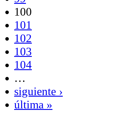
100
101
102
103
104
…
siguiente ›
última »