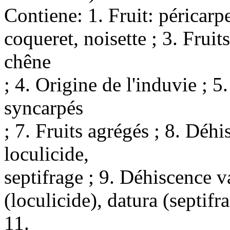
Contiene: 1. Fruit: péricarpe
coqueret, noisette ; 3. Fruit
chêne
; 4. Origine de l'induvie ; 5
syncarpés
; 7. Fruits agrégés ; 8. Déhi
loculicide,
septifrage ; 9. Déhiscence va
(loculicide), datura (septifr
11.